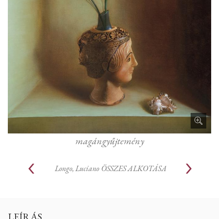
magángyűjtemény
Longo, Luciano
ÖSSZES ALKOTÁSA
LEÍRÁS