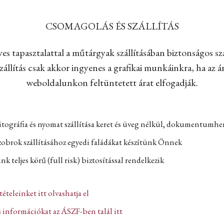
CSOMAGOLÁS ÉS SZÁLLÍTÁS
es tapasztalattal a műtárgyak szállításában biztonságos szá
állítás csak akkor ingyenes a grafikai munkáinkra, ha az ár
weboldalunkon feltüntetett árat elfogadják.
itográfia és nyomat szállítása keret és üveg nélkül, dokumentumh
zobrok szállításához egyedi faládákat készítünk Önnek
k teljes körű (full risk) biztosítással rendelkezik
ltételeinket itt olvashatja el
 információkat az ÁSZF-ben talál itt