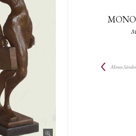
MONO
M
Monos Sándo