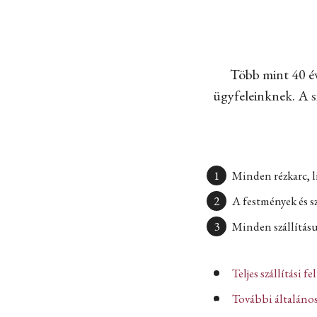
Több mint 40 év
ügyfeleinknek. A sz
Minden rézkarc, l
A festmények és s
Minden szállításun
Teljes szállítási fe
További általános