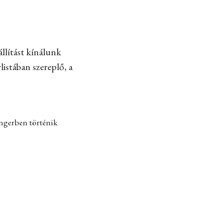
llítást kínálunk
listában szereplő, a
engerben történik