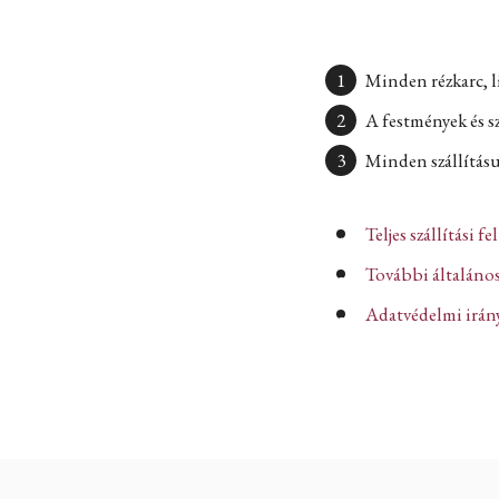
Minden rézkarc, l
A festmények és s
Minden szállításun
Teljes szállítási fe
További általános
Adatvédelmi iránye