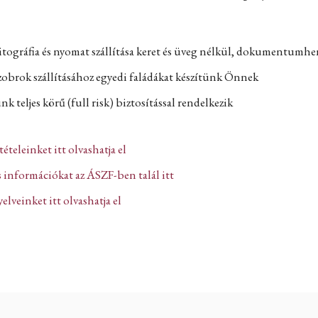
itográfia és nyomat szállítása keret és üveg nélkül, dokumentumh
zobrok szállításához egyedi faládákat készítünk Önnek
k teljes körű (full risk) biztosítással rendelkezik
ltételeinket itt olvashatja el
 információkat az ÁSZF-ben talál itt
lveinket itt olvashatja el