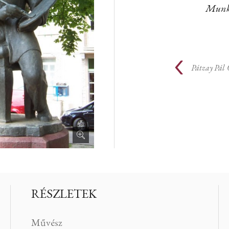
Munk
Pátzay Pál
RÉSZLETEK
Művész