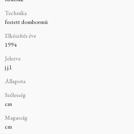
Technika
festett dombormü
Elkészítés éve
1994
Jelezve
j.j.l.
Állapota
Szélesség
cm
Magasság
cm