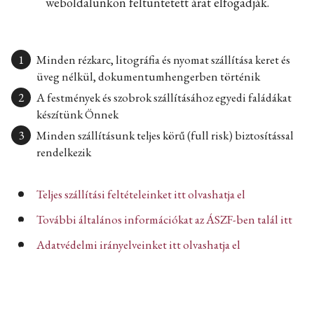
weboldalunkon feltüntetett árat elfogadják.
Minden rézkarc, litográfia és nyomat szállítása keret és
üveg nélkül, dokumentumhengerben történik
A festmények és szobrok szállításához egyedi faládákat
készítünk Önnek
Minden szállításunk teljes körű (full risk) biztosítással
rendelkezik
Teljes szállítási feltételeinket itt olvashatja el
További általános információkat az ÁSZF-ben talál itt
Adatvédelmi irányelveinket itt olvashatja el