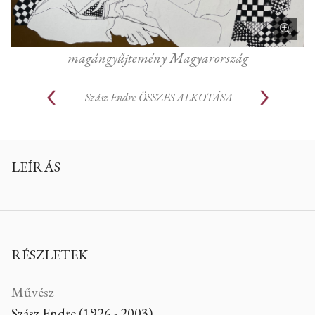
magángyűjtemény Magyarország
Szász Endre
ÖSSZES ALKOTÁSA
LEÍRÁS
RÉSZLETEK
Művész
Szász Endre (1926 - 2003)