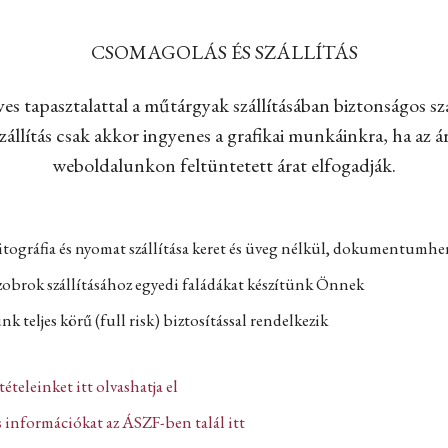
CSOMAGOLÁS ÉS SZÁLLÍTÁS
es tapasztalattal a műtárgyak szállításában biztonságos szá
állítás csak akkor ingyenes a grafikai munkáinkra, ha az ár
weboldalunkon feltüntetett árat elfogadják.
itográfia és nyomat szállítása keret és üveg nélkül, dokumentumh
zobrok szállításához egyedi faládákat készítünk Önnek
k teljes körű (full risk) biztosítással rendelkezik
ltételeinket itt olvashatja el
 információkat az ÁSZF-ben talál itt