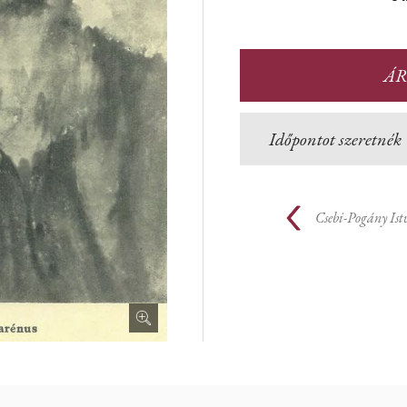
ÁR
Időpontot szeretnék
Csebi-Pogány Is