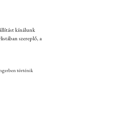
llítást kínálunk
listában szereplő, a
engerben történik