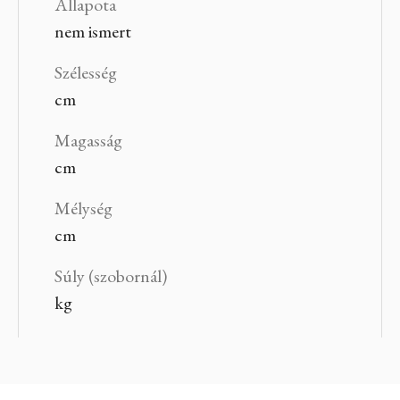
Állapota
nem ismert
Szélesség
cm
Magasság
cm
Mélység
cm
Súly (szobornál)
kg