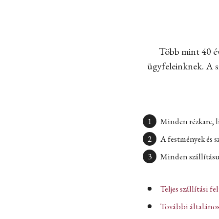
Több mint 40 év
ügyfeleinknek. A sz
Minden rézkarc, l
A festmények és s
Minden szállításun
Teljes szállítási fe
További általános