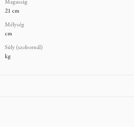
Magasság
21 cm
Mélység
cm
Súly (szobornál)
kg