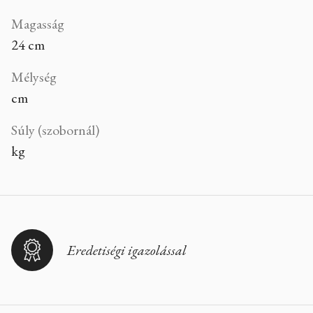
Magasság
24 cm
Mélység
cm
Súly (szobornál)
kg
Eredetiségi igazolással