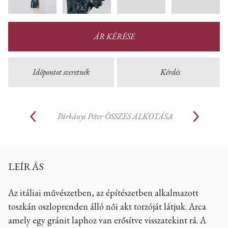
ÁR KÉRÉSE
Időpontot szeretnék
Kérdés
Párkányi Péter
ÖSSZES ALKOTÁSA
LEÍRÁS
Az itáliai művészetben, az építészetben alkalmazott
toszkán oszloprenden álló női akt torzóját látjuk. Arca
amely egy gránit laphoz van erősítve visszatekint rá. A