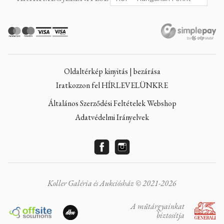
Oldaltérkép kinyitás | bezárása
Iratkozzon fel HÍRLEVELÜNKRE
Általános Szerződési Feltételek Webshop
Adatvédelmi Irányelvek
Koller Galéria és Aukciósház © 2021-2026
A műtárgyainkat
biztosítja