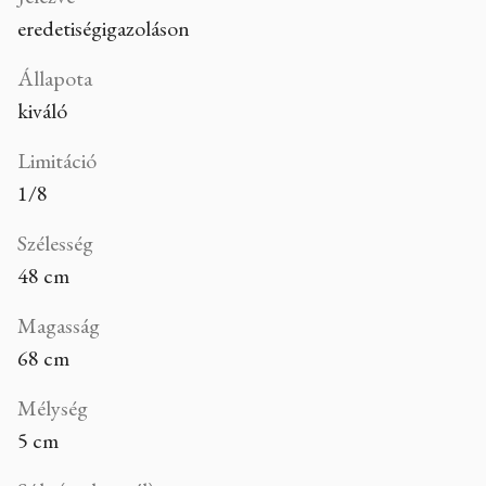
eredetiségigazoláson
Állapota
kiváló
Limitáció
1/8
Szélesség
48 cm
Magasság
68 cm
Mélység
5 cm