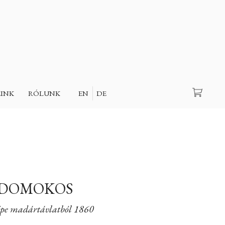
Keresés
EINK
RÓLUNK
EN
DE
 DOMOKOS
képe madártávlatból 1860