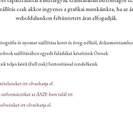
állítás csak akkor ingyenes a grafikai munkáinkra, ha az ár
weboldalunkon feltüntetett árat elfogadják.
itográfia és nyomat szállítása keret és üveg nélkül, dokumentumh
zobrok szállításához egyedi faládákat készítünk Önnek
k teljes körű (full risk) biztosítással rendelkezik
ltételeinket itt olvashatja el
 információkat az ÁSZF-ben talál itt
lveinket itt olvashatja el