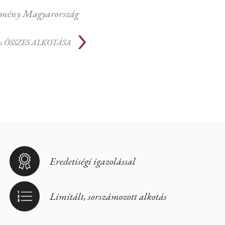
mény Magyarország
s
ÖSSZES ALKOTÁSA
Eredetiségi igazolással
Limitált, sorszámozott alkotás