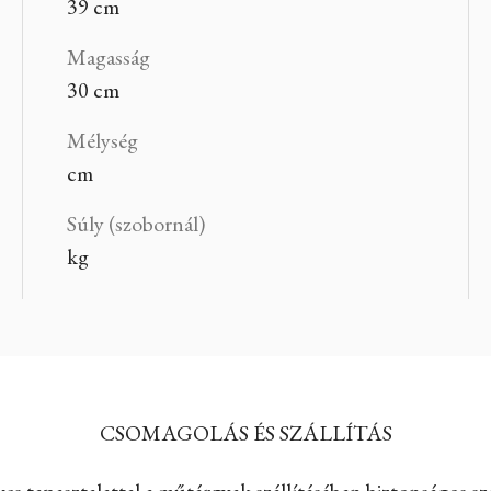
39 cm
Magasság
30 cm
Mélység
cm
Súly (szobornál)
kg
CSOMAGOLÁS ÉS SZÁLLÍTÁS
es tapasztalattal a műtárgyak szállításában biztonságos szá