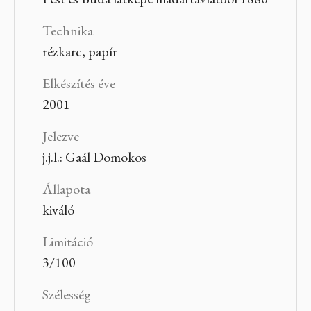
Technika
rézkarc, papír
Elkészítés éve
2001
Jelezve
j.j.l.: Gaál Domokos
Állapota
kiváló
Limitáció
3/100
Szélesség