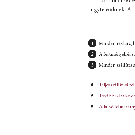
ügyfeleinknek. A sz
Minden rézkarc, l
A festmények és s
Minden szállításun
Teljes szállítási fe
További általános
Adatvédelmi iránye