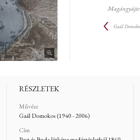
Magángyájte
Gaál Domoko
RÉSZLETEK
Művész
Gaál Domokos (1940 - 2006)
Cím
Pest és Buda látképe madártávlatból 1860