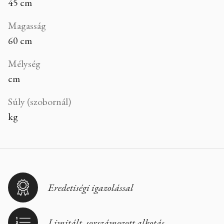
45 cm
Magasság
60 cm
Mélység
cm
Súly (szobornál)
kg
Eredetiségi igazolással
Limitált, sorszámozott alkotás