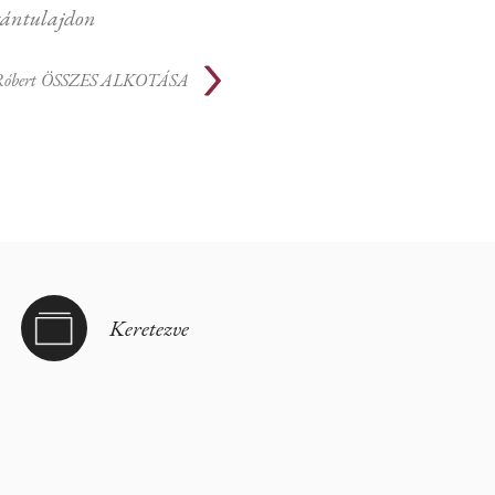
ántulajdon
Róbert
ÖSSZES ALKOTÁSA
Keretezve