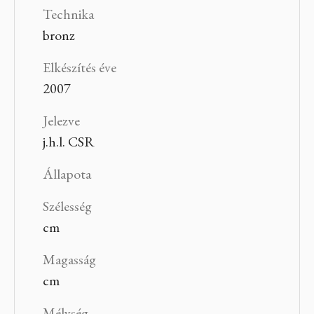
Technika
bronz
Elkészítés éve
2007
Jelezve
j.h.l. CSR
Állapota
Szélesség
cm
Magasság
cm
Mélység