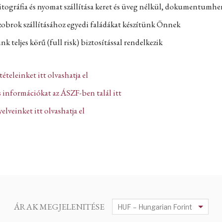
itográfia és nyomat szállítása keret és üveg nélkül, dokumentumh
zobrok szállításához egyedi faládákat készítünk Önnek
k teljes körű (full risk) biztosítással rendelkezik
ltételeinket itt olvashatja el
 információkat az ÁSZF-ben talál itt
lveinket itt olvashatja el
ÁRAK MEGJELENITÉSE