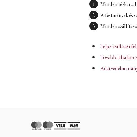
Minden rézkarc, l
A festmények és s
Minden szállításun
Teljes szállítási fe
További általános
Adatvédelmi iránye