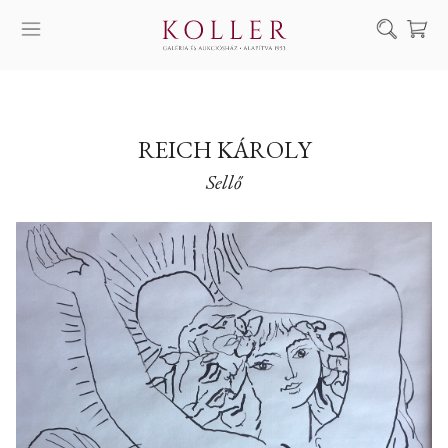
Keresés
SZOLGÁLTATÁSAINK
MŰVÉSZEINK
REICH KÁROLY
Sellő
ALKOTÁSOK
AUKCIÓ
KIÁLLÍTÁSAINK
HÍREINK
RÓLUNK
EN
DE