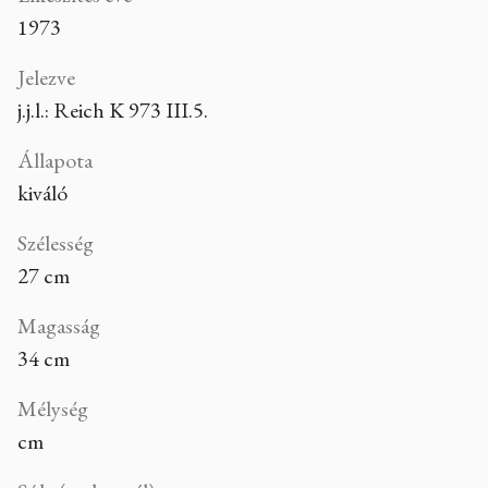
1973
Jelezve
j.j.l.: Reich K 973 III.5.
Állapota
kiváló
Szélesség
27 cm
Magasság
34 cm
Mélység
cm