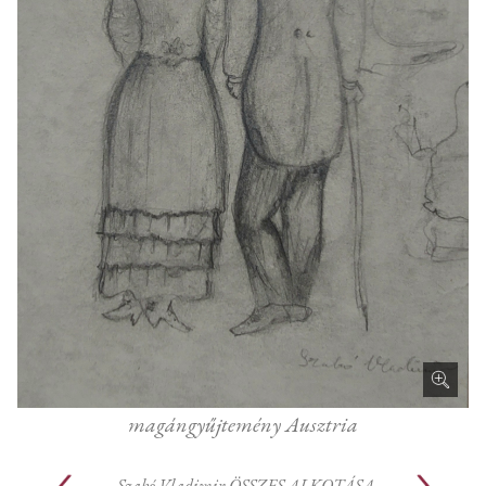
magángyűjtemény Ausztria
Szabó Vladimir
ÖSSZES ALKOTÁSA