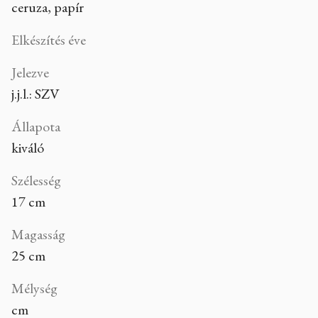
ceruza, papír
Elkészítés éve
Jelezve
j.j.l.: SZV
Állapota
kiváló
Szélesség
17 cm
Magasság
25 cm
Mélység
cm