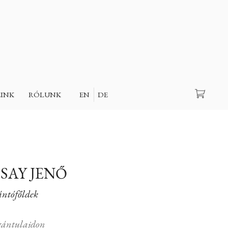
Keresés
EINK
RÓLUNK
EN
DE
SAY JENŐ
ántófőldek
ántulajdon