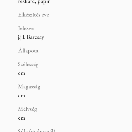
rézkarc, papír
Elkészítés éve
Jelezve
j.j.l. Barcsay
Állapota
Szélesség
cm
Magasság
cm
Mélység
cm
Súly (szobornál)