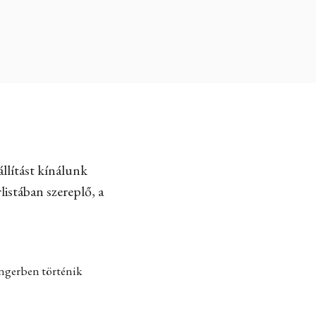
llítást kínálunk
listában szereplő, a
engerben történik