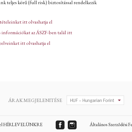
k teljes körű (full risk) biztosítással rendelkezik
ltételeinket itt olvashatja el
 információkat az ÁSZF-ben talál itt
lveinket itt olvashatja el
ÁRAK MEGJELENITÉSE
 fel HÍRLEVELÜNKRE
Általános Szerződési 