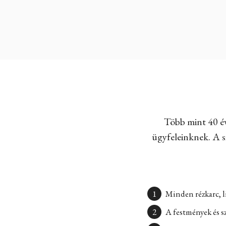
Több mint 40 év
ügyfeleinknek. A sz
Minden rézkarc, l
A festmények és s