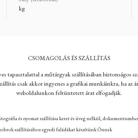
kg
CSOMAGOLÁS ÉS SZÁLLÍTÁS
es tapasztalattal a műtárgyak szállításában biztonságos szá
állítás csak akkor ingyenes a grafikai munkáinkra, ha az ár
weboldalunkon feltüntetett árat elfogadják.
itográfia és nyomat szállítása keret és üveg nélkül, dokumentumh
zobrok szállításához egyedi faládákat készítünk Önnek