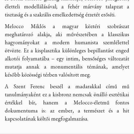
életteli modellálásával; a fehér márvány talapzat a
tisztaság és a szakrális emelkedettség érzetét erősíti.
Melocco Miklós a magyar köztéri szobrászat
meghatározó alakja, aki művészetében a klasszikus
hagyományokat a modern humanista szemlélettel
ötvözte. Ez a kisplasztika különleges bepillantást enged
alkotói folyamatába – egy intim, bensőséges változatát
mutatja annak a monumentális témának, amelyet
később közösségi térben valósított meg.
A Szent Ferenc beszél a madarakkal című mű
tanulmányaként ez a kisbronz nemcsak önálló esztétikai
értékkel bír, hanem a Melocco-életmű fontos
dokumentuma is: az ember, a természet és a hit
kapcsolatának költői megfogalmazása.