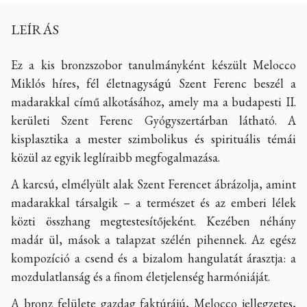
LEÍRÁS
Ez a kis bronzszobor tanulmányként készült Melocco
Miklós híres, fél életnagyságú Szent Ferenc beszél a
madarakkal című alkotásához, amely ma a budapesti II.
kerületi Szent Ferenc Gyógyszertárban látható. A
kisplasztika a mester szimbolikus és spirituális témái
közül az egyik leglíraibb megfogalmazása.
A karcsú, elmélyült alak Szent Ferencet ábrázolja, amint
madarakkal társalgik – a természet és az emberi lélek
közti összhang megtestesítőjeként. Kezében néhány
madár ül, mások a talapzat szélén pihennek. Az egész
kompozíció a csend és a bizalom hangulatát árasztja: a
mozdulatlanság és a finom életjelenség harmóniáját.
A bronz felülete gazdag faktúrájú, Melocco jellegzetes,