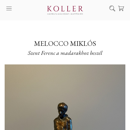
Keresés
SZOLGÁLTATÁSAINK
MŰVÉSZEINK
MELOCCO MIKLÓS
Szent Ferenc a madarakhoz beszél
ALKOTÁSOK
AUKCIÓ
KIÁLLÍTÁSAINK
HÍREINK
RÓLUNK
EN
DE