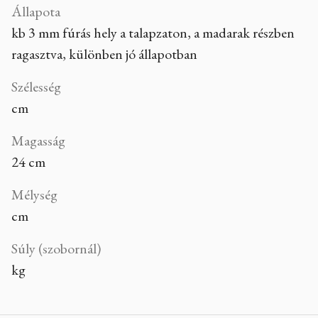
Állapota
kb 3 mm fúrás hely a talapzaton, a madarak részben
ragasztva, különben jó állapotban
Szélesség
cm
Magasság
24 cm
Mélység
cm
Súly (szobornál)
kg