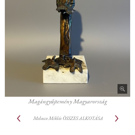
Magángyűjtemény Magyarország
Melocco Miklós
ÖSSZES ALKOTÁSA