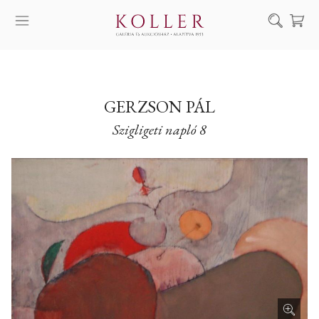
Keresés
SZOLGÁLTATÁSAINK
MŰVÉSZEINK
GERZSON PÁL
Szigligeti napló 8
ALKOTÁSOK
AUKCIÓ
KIÁLLÍTÁSAINK
HÍREINK
RÓLUNK
EN
DE