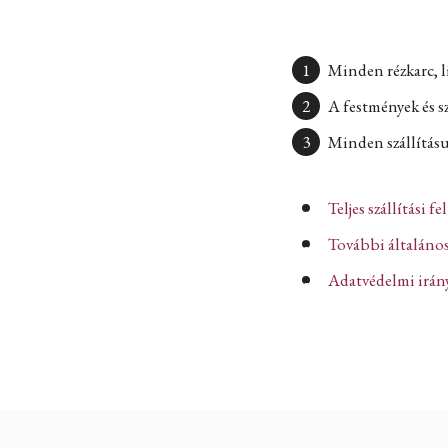
Minden rézkarc, l
A festmények és s
Minden szállításun
Teljes szállítási fe
További általános
Adatvédelmi iránye