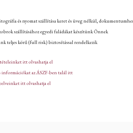
itográfia és nyomat szállítása keret és üveg nélkül, dokumentumh
zobrok szállításához egyedi faládákat készítünk Önnek
k teljes körű (full risk) biztosítással rendelkezik
ltételeinket itt olvashatja el
 információkat az ÁSZF-ben talál itt
lveinket itt olvashatja el