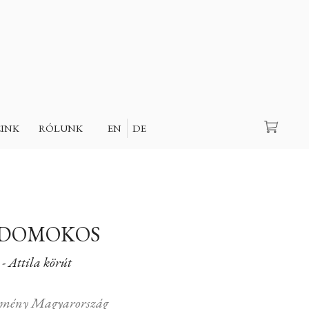
Keresés
EINK
RÓLUNK
EN
DE
 DOMOKOS
- Attila körút
mény Magyarország