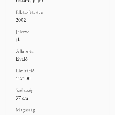
rézkarc, papír
Elkészítés éve
2002
Jelezve
j.l.
Állapota
kiváló
Limitáció
12/100
Szélesség
37 cm
Magasság