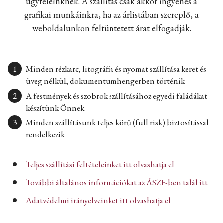
ügyfeleinknek. A szállítás csak akkor ingyenes a
grafikai munkáinkra, ha az árlistában szereplő, a
weboldalunkon feltüntetett árat elfogadják.
Minden rézkarc, litográfia és nyomat szállítása keret és
üveg nélkül, dokumentumhengerben történik
A festmények és szobrok szállításához egyedi faládákat
készítünk Önnek
Minden szállításunk teljes körű (full risk) biztosítással
rendelkezik
Teljes szállítási feltételeinket itt olvashatja el
További általános információkat az ÁSZF-ben talál itt
Adatvédelmi irányelveinket itt olvashatja el