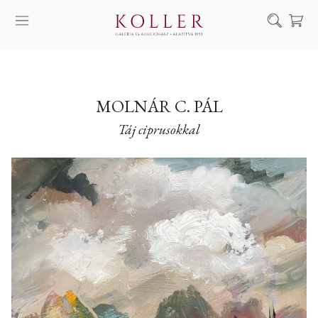
Keresés
SZOLGÁLTATÁSAINK
MŰVÉSZEINK
MOLNÁR C. PÁL
Táj ciprusokkal
ALKOTÁSOK
AUKCIÓ
KIÁLLÍTÁSAINK
HÍREINK
RÓLUNK
EN
DE