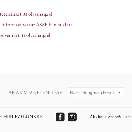
ltételeinket itt olvashatja el
 információkat az ÁSZF-ben talál itt
lveinket itt olvashatja el
ÁRAK MEGJELENITÉSE
 fel HÍRLEVELÜNKRE
Általános Szerződési 