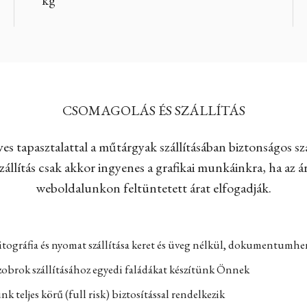
CSOMAGOLÁS ÉS SZÁLLÍTÁS
es tapasztalattal a műtárgyak szállításában biztonságos szá
állítás csak akkor ingyenes a grafikai munkáinkra, ha az ár
weboldalunkon feltüntetett árat elfogadják.
itográfia és nyomat szállítása keret és üveg nélkül, dokumentumh
zobrok szállításához egyedi faládákat készítünk Önnek
k teljes körű (full risk) biztosítással rendelkezik