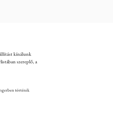
llítást kínálunk
listában szereplő, a
engerben történik