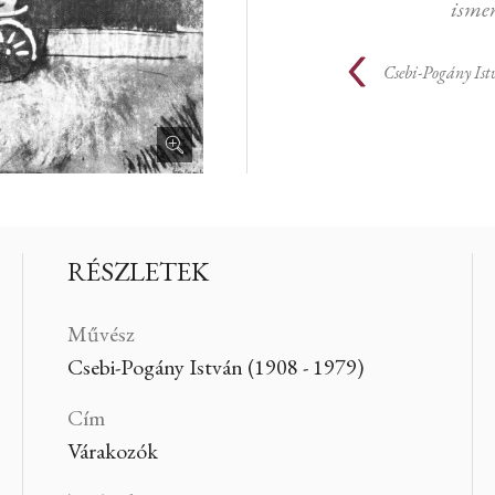
ismer
Csebi-Pogány Is
RÉSZLETEK
Művész
Csebi-Pogány István (1908 - 1979)
Cím
Várakozók