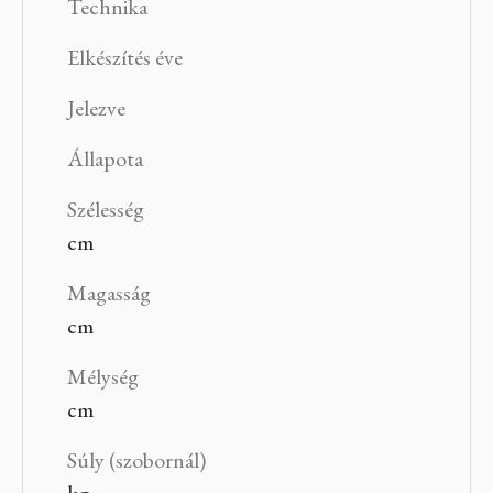
Technika
Elkészítés éve
Jelezve
Állapota
Szélesség
cm
Magasság
cm
Mélység
cm
Súly (szobornál)
kg