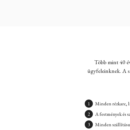
Több mint 40 év
ügyfeleinknek. A sz
Minden rézkarc, l
A festmények és s
Minden szállításun