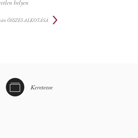
etlen helyen
tván
ÖSSZES ALKOTÁSA
Keretezve