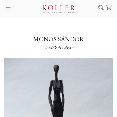
Keresés
SZOLGÁLTATÁSAINK
MŰVÉSZEINK
MONOS SÁNDOR
Vidék és város
ALKOTÁSOK
AUKCIÓ
KIÁLLÍTÁSAINK
HÍREINK
RÓLUNK
EN
DE