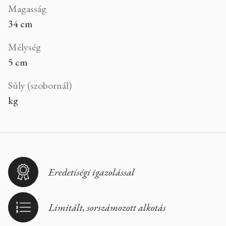
Magasság
34 cm
Mélység
5 cm
Súly (szobornál)
kg
Eredetiségi igazolással
Limitált, sorszámozott alkotás