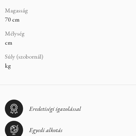
Magasság
70 cm
Mélység
cm
Súly (szobornál)
kg
Eredetiségi igazolással
Egyedi alkotás