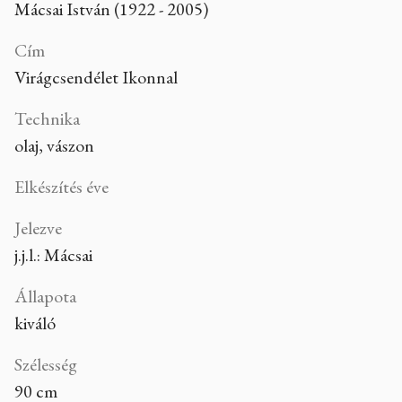
Mácsai István (1922 - 2005)
Cím
Virágcsendélet Ikonnal
Technika
olaj, vászon
Elkészítés éve
Jelezve
j.j.l.: Mácsai
Állapota
kiváló
Szélesség
90 cm