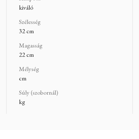
kiváló
Szélesség
32 cm
Magasság
22 cm
Mélység
cm
Súly (szobornál)
kg