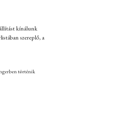
llítást kínálunk
listában szereplő, a
engerben történik