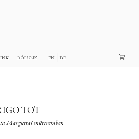
Keresés
EINK
RÓLUNK
EN
DE
IGO TOT
a via Marguttai műteremben