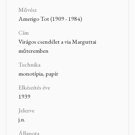
Művész
Amerigo Tot (1909 - 1984)
Cím
Virágos csendélet a via Marguttai
műteremben
Technika
monotípia, papír
Elkészítés éve
1939
Jelezve
j.n.
Állapota