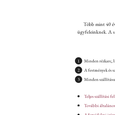
Több mint 40 év
ügyfeleinknek. A sz
Minden rézkarc, l
A festmények és s
Minden szállításun
Teljes szállítási fe
További általános
Adatvédelmi iránye