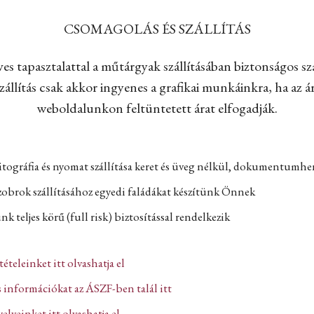
CSOMAGOLÁS ÉS SZÁLLÍTÁS
es tapasztalattal a műtárgyak szállításában biztonságos szá
állítás csak akkor ingyenes a grafikai munkáinkra, ha az ár
weboldalunkon feltüntetett árat elfogadják.
itográfia és nyomat szállítása keret és üveg nélkül, dokumentumh
zobrok szállításához egyedi faládákat készítünk Önnek
k teljes körű (full risk) biztosítással rendelkezik
ltételeinket itt olvashatja el
 információkat az ÁSZF-ben talál itt
lveinket itt olvashatja el