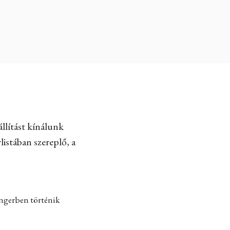
llítást kínálunk
listában szereplő, a
engerben történik