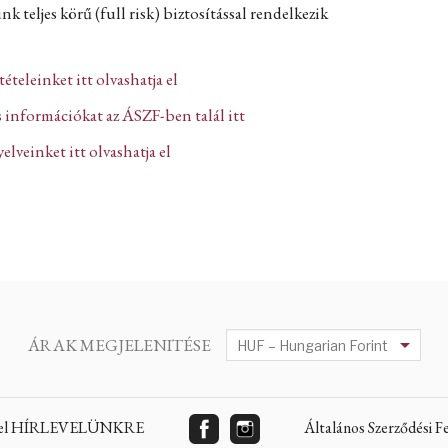
k teljes körű (full risk) biztosítással rendelkezik
ltételeinket itt olvashatja el
 információkat az ÁSZF-ben talál itt
lveinket itt olvashatja el
ÁRAK MEGJELENITÉSE
 fel HÍRLEVELÜNKRE
Általános Szerződési 