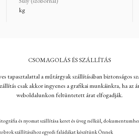
Súly (szobornál)
kg
CSOMAGOLÁS ÉS SZÁLLÍTÁS
es tapasztalattal a műtárgyak szállításában biztonságos szá
állítás csak akkor ingyenes a grafikai munkáinkra, ha az ár
weboldalunkon feltüntetett árat elfogadják.
itográfia és nyomat szállítása keret és üveg nélkül, dokumentumh
zobrok szállításához egyedi faládákat készítünk Önnek