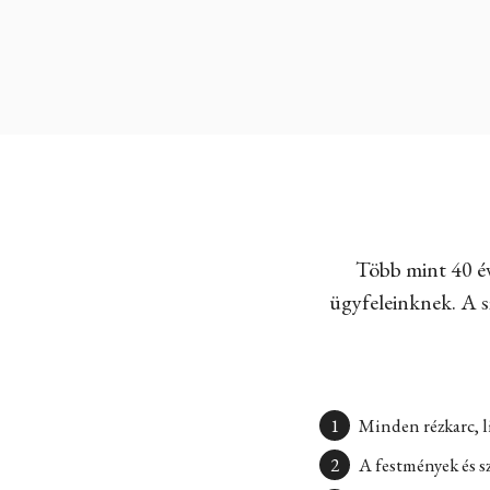
Több mint 40 év
ügyfeleinknek. A sz
Minden rézkarc, l
A festmények és s