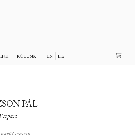
Keresés
EINK
RÓLUNK
EN
DE
SON PÁL
Vízpart
ngyűjtemény