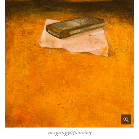
magángyűjtemény