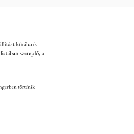
llítást kínálunk
listában szereplő, a
engerben történik