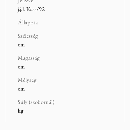
Jelezve
j.j.l. Kass/92
Állapota
Szélesség
cm
Magasság
cm
Mélység
cm
Súly (szobornál)
kg