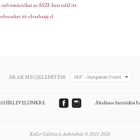
 információkat az ÁSZF-ben talál itt
lveinket itt olvashatja el
ÁRAK MEGJELENITÉSE
 fel HÍRLEVELÜNKRE
Általános Szerződési 
Koller Galéria és Aukciósház © 2021-2026