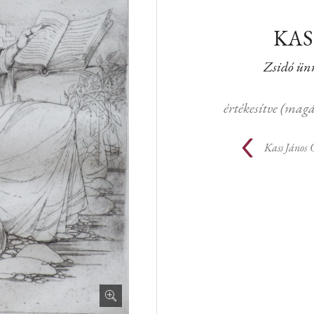
KAS
Zsidó ün
értékesítve (ma
Kass János