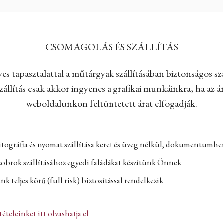
CSOMAGOLÁS ÉS SZÁLLÍTÁS
es tapasztalattal a műtárgyak szállításában biztonságos szá
állítás csak akkor ingyenes a grafikai munkáinkra, ha az ár
weboldalunkon feltüntetett árat elfogadják.
itográfia és nyomat szállítása keret és üveg nélkül, dokumentumh
zobrok szállításához egyedi faládákat készítünk Önnek
k teljes körű (full risk) biztosítással rendelkezik
ltételeinket itt olvashatja el