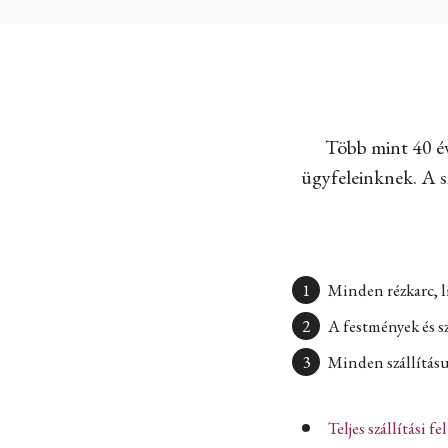
Több mint 40 év
ügyfeleinknek. A sz
Minden rézkarc, l
A festmények és s
Minden szállításun
Teljes szállítási fe