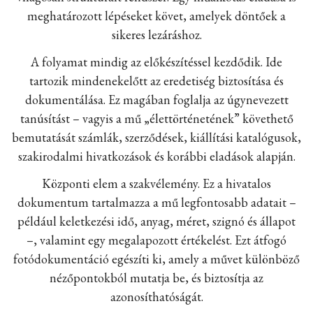
meghatározott lépéseket követ, amelyek döntőek a
sikeres lezáráshoz.
A folyamat mindig az előkészítéssel kezdődik. Ide
tartozik mindenekelőtt az eredetiség biztosítása és
dokumentálása. Ez magában foglalja az úgynevezett
tanúsítást – vagyis a mű „élettörténetének” követhető
bemutatását számlák, szerződések, kiállítási katalógusok,
szakirodalmi hivatkozások és korábbi eladások alapján.
Központi elem a szakvélemény. Ez a hivatalos
dokumentum tartalmazza a mű legfontosabb adatait –
például keletkezési idő, anyag, méret, szignó és állapot
–, valamint egy megalapozott értékelést. Ezt átfogó
fotódokumentáció egészíti ki, amely a művet különböző
nézőpontokból mutatja be, és biztosítja az
azonosíthatóságát.