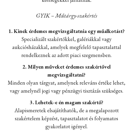
GYIK – Műtárgy-szakértés
1. Kinek érdemes megvizsgáltatnia egy műalkotást?
Specializált szakértőkkel, galériákkal vagy
aukciósházakkal, amelyek megfelelő tapasztalattal
rendelkeznek az adott piaci szegmensben.
2. Milyen műveket érdemes szakértővel
megvizsgáltatni?
Minden olyan tárgyat, amelynek releváns értéke lehet,
vagy amelynél jogi vagy pénzügyi tisztázás szükséges.
3. Lehetek-e én magam szakértő?
Alapismeretek elsajátíthatók, de a megalapozott
szakértelem képzést, tapasztalatot és folyamatos
gyakorlatot igényel.