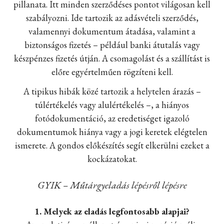
pillanata. Itt minden szerződéses pontot világosan kell
szabályozni. Ide tartozik az adásvételi szerződés,
valamennyi dokumentum átadása, valamint a
biztonságos fizetés – például banki átutalás vagy
készpénzes fizetés útján. A csomagolást és a szállítást is
előre egyértelműen rögzíteni kell.
A tipikus hibák közé tartozik a helytelen árazás –
túlértékelés vagy alulértékelés –, a hiányos
fotódokumentáció, az eredetiséget igazoló
dokumentumok hiánya vagy a jogi keretek elégtelen
ismerete. A gondos előkészítés segít elkerülni ezeket a
kockázatokat.
GYIK – Műtárgyeladás lépésről lépésre
1. Melyek az eladás legfontosabb alapjai?