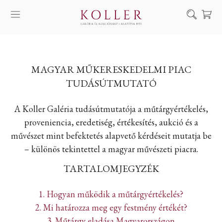
Keresés
SZOLGÁLTATÁSAINK
MAGYAR MŰKERESKEDELMI PIAC
MŰVÉSZEINK
TUDÁSÚTMUTATÓ
ALKOTÁSOK
A Koller Galéria tudásútmutatója a műtárgyértékelés,
AUKCIÓ
proveniencia, eredetiség, értékesítés, aukció és a
KIÁLLÍTÁSAINK
művészet mint befektetés alapvető kérdéseit mutatja be
HÍREINK
– különös tekintettel a magyar művészeti piacra.
RÓLUNK
TARTALOMJEGYZÉK
EN
DE
1. Hogyan működik a műtárgyértékelés?
2. Mi határozza meg egy festmény értékét?
3. Műtárgy eladása Magyarországon