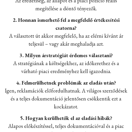
Az eredetiség, az állapot és a piaci pozíció reális
megítélése a döntő tényezők.
2. Honnan ismerhető fel a megfelelő értékesítési
csatorna?
A választott út akkor megfelelő, ha az elérni kívánt ár
teljesül – vagy akár meghaladja azt.
3. Milyen árstratégiát érdemes választani?
A stratégiának a költségekhez, az időkerethez és a
várható piaci eredményhez kell igazodnia.
4. Felmerülhetnek problémák az eladás után?
Igen, reklamációk előfordulhatnak. A világos szerződések
és a teljes dokumentáció jelentősen csökkentik ezt a
kockázatot.
5. Hogyan kerülhetők el az eladási hibák?
Alapos előkészítéssel, teljes dokumentációval és a piac