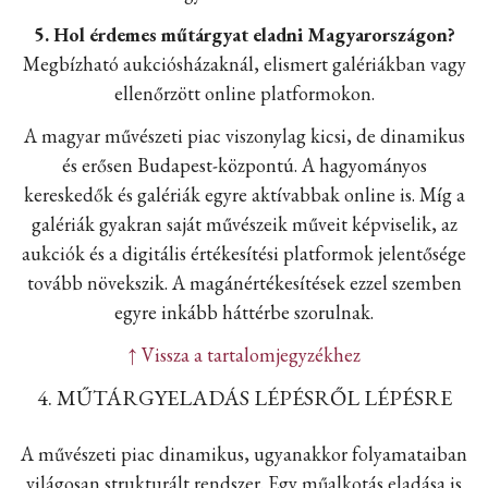
5. Hol érdemes műtárgyat eladni Magyarországon?
Megbízható aukciósházaknál, elismert galériákban vagy
ellenőrzött online platformokon.
A magyar művészeti piac viszonylag kicsi, de dinamikus
és erősen Budapest-központú. A hagyományos
kereskedők és galériák egyre aktívabbak online is. Míg a
galériák gyakran saját művészeik műveit képviselik, az
aukciók és a digitális értékesítési platformok jelentősége
tovább növekszik. A magánértékesítések ezzel szemben
egyre inkább háttérbe szorulnak.
↑ Vissza a tartalomjegyzékhez
4. MŰTÁRGYELADÁS LÉPÉSRŐL LÉPÉSRE
A művészeti piac dinamikus, ugyanakkor folyamataiban
világosan strukturált rendszer. Egy műalkotás eladása is