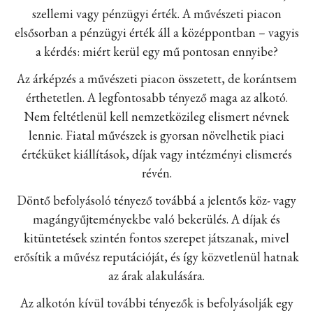
szellemi vagy pénzügyi érték. A művészeti piacon
elsősorban a pénzügyi érték áll a középpontban – vagyis
a kérdés: miért kerül egy mű pontosan ennyibe?
Az árképzés a művészeti piacon összetett, de korántsem
érthetetlen. A legfontosabb tényező maga az alkotó.
Nem feltétlenül kell nemzetközileg elismert névnek
lennie. Fiatal művészek is gyorsan növelhetik piaci
értéküket kiállítások, díjak vagy intézményi elismerés
révén.
Döntő befolyásoló tényező továbbá a jelentős köz- vagy
magángyűjteményekbe való bekerülés. A díjak és
kitüntetések szintén fontos szerepet játszanak, mivel
erősítik a művész reputációját, és így közvetlenül hatnak
az árak alakulására.
Az alkotón kívül további tényezők is befolyásolják egy