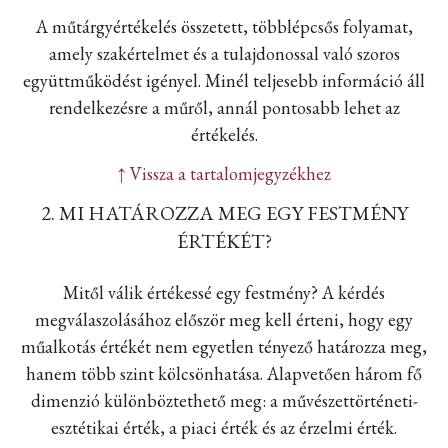
A műtárgyértékelés összetett, többlépcsős folyamat,
amely szakértelmet és a tulajdonossal való szoros
együttműködést igényel. Minél teljesebb információ áll
rendelkezésre a műről, annál pontosabb lehet az
értékelés.
↑ Vissza a tartalomjegyzékhez
2. MI HATÁROZZA MEG EGY FESTMÉNY
ÉRTÉKÉT?
Mitől válik értékessé egy festmény? A kérdés
megválaszolásához először meg kell érteni, hogy egy
műalkotás értékét nem egyetlen tényező határozza meg,
hanem több szint kölcsönhatása. Alapvetően három fő
dimenzió különböztethető meg: a művészettörténeti-
esztétikai érték, a piaci érték és az érzelmi érték.