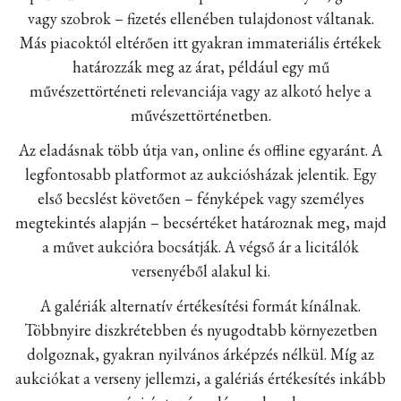
vagy szobrok – fizetés ellenében tulajdonost váltanak.
Más piacoktól eltérően itt gyakran immateriális értékek
határozzák meg az árat, például egy mű
művészettörténeti relevanciája vagy az alkotó helye a
művészettörténetben.
Az eladásnak több útja van, online és offline egyaránt. A
legfontosabb platformot az aukciósházak jelentik. Egy
első becslést követően – fényképek vagy személyes
megtekintés alapján – becsértéket határoznak meg, majd
a művet aukcióra bocsátják. A végső ár a licitálók
versenyéből alakul ki.
A galériák alternatív értékesítési formát kínálnak.
Többnyire diszkrétebben és nyugodtabb környezetben
dolgoznak, gyakran nyilvános árképzés nélkül. Míg az
aukciókat a verseny jellemzi, a galériás értékesítés inkább