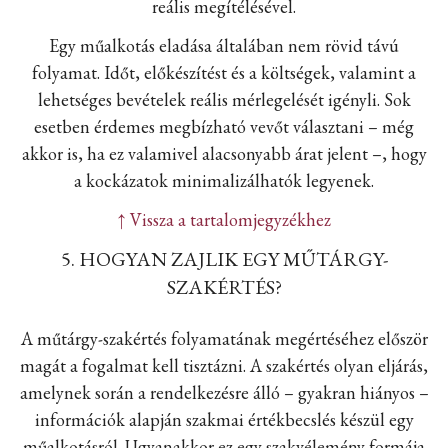
reális megítélésével.
Egy műalkotás eladása általában nem rövid távú
folyamat. Időt, előkészítést és a költségek, valamint a
lehetséges bevételek reális mérlegelését igényli. Sok
esetben érdemes megbízható vevőt választani – még
akkor is, ha ez valamivel alacsonyabb árat jelent –, hogy
a kockázatok minimalizálhatók legyenek.
↑ Vissza a tartalomjegyzékhez
5. HOGYAN ZAJLIK EGY MŰTÁRGY-
SZAKÉRTÉS?
A műtárgy-szakértés folyamatának megértéséhez először
magát a fogalmat kell tisztázni. A szakértés olyan eljárás,
amelynek során a rendelkezésre álló – gyakran hiányos –
információk alapján szakmai értékbecslés készül egy
műalkotásról. Ugyanakkor ez egy szakvélemény formája