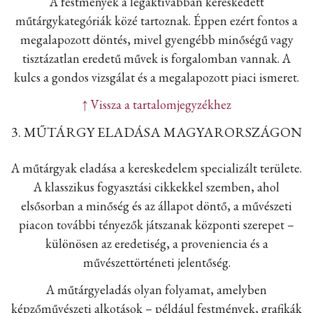
A festmények a legaktívabban kereskedett
műtárgykategóriák közé tartoznak. Éppen ezért fontos a
megalapozott döntés, mivel gyengébb minőségű vagy
tisztázatlan eredetű művek is forgalomban vannak. A
kulcs a gondos vizsgálat és a megalapozott piaci ismeret.
↑ Vissza a tartalomjegyzékhez
3. MŰTÁRGY ELADÁSA MAGYARORSZÁGON
A műtárgyak eladása a kereskedelem specializált területe.
A klasszikus fogyasztási cikkekkel szemben, ahol
elsősorban a minőség és az állapot döntő, a művészeti
piacon további tényezők játszanak központi szerepet –
különösen az eredetiség, a proveniencia és a
művészettörténeti jelentőség.
A műtárgyeladás olyan folyamat, amelyben
képzőművészeti alkotások – például festmények, grafikák