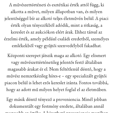
A művészettörténeti és esztétikai érték attól függ, ki
alkotta a művet, milyen állapotban van, és milyen
jelentőséggel bír az alkotó teljes életművén belül. A piaci
érték olyan tényezőkből adódik, mint a ritkaság, a
kereslet és az aukciókon elért árak. Ehhez társul az
érzelmi érték, amely például családi eredetből, személyes
emlékekből vagy gyűjtői szenvedélyből fakadhat.
Központi szerepet játszik maga az alkotó. Egy elismert
vagy művészettörténetileg jelentős festő általában
magasabb árakat ér el. Nem feltétlenül döntő, hogy a
művész nemzetközileg híres-e – egy specializált gyűjtői
piacon belül is lehet erős kereslet iránta. Fontos továbbá,
hogy az adott mű milyen helyet foglal el az életműben.
Egy másik döntő tényező a proveniencia. Minél jobban
dokumentált egy festmény eredete, általában annál
magasabb az értéke. A követhető proveniencia magában