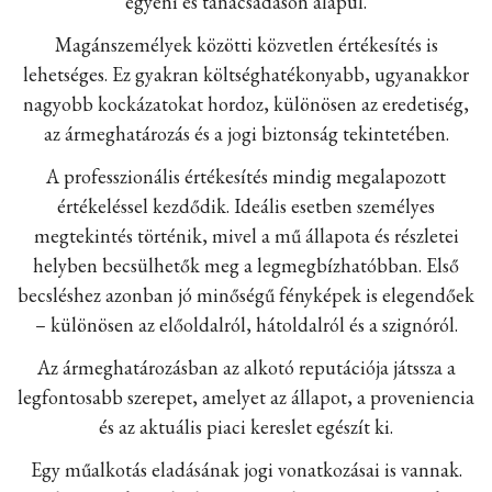
egyéni és tanácsadáson alapul.
Magánszemélyek közötti közvetlen értékesítés is
lehetséges. Ez gyakran költséghatékonyabb, ugyanakkor
nagyobb kockázatokat hordoz, különösen az eredetiség,
az ármeghatározás és a jogi biztonság tekintetében.
A professzionális értékesítés mindig megalapozott
értékeléssel kezdődik. Ideális esetben személyes
megtekintés történik, mivel a mű állapota és részletei
helyben becsülhetők meg a legmegbízhatóbban. Első
becsléshez azonban jó minőségű fényképek is elegendőek
– különösen az előoldalról, hátoldalról és a szignóról.
Az ármeghatározásban az alkotó reputációja játssza a
legfontosabb szerepet, amelyet az állapot, a proveniencia
és az aktuális piaci kereslet egészít ki.
Egy műalkotás eladásának jogi vonatkozásai is vannak.