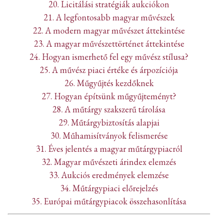
20. Licitálási stratégiák aukciókon
21. A legfontosabb magyar művészek
22. A modern magyar művészet áttekintése
23. A magyar művészettörténet áttekintése
24. Hogyan ismerhető fel egy művész stílusa?
25. A művész piaci értéke és árpozíciója
26. Műgyűjtés kezdőknek
27. Hogyan építsünk műgyűjteményt?
28. A műtárgy szakszerű tárolása
29. Műtárgybiztosítás alapjai
30. Műhamisítványok felismerése
31. Éves jelentés a magyar műtárgypiacról
32. Magyar művészeti árindex elemzés
33. Aukciós eredmények elemzése
34. Műtárgypiaci előrejelzés
35. Európai műtárgypiacok összehasonlítása