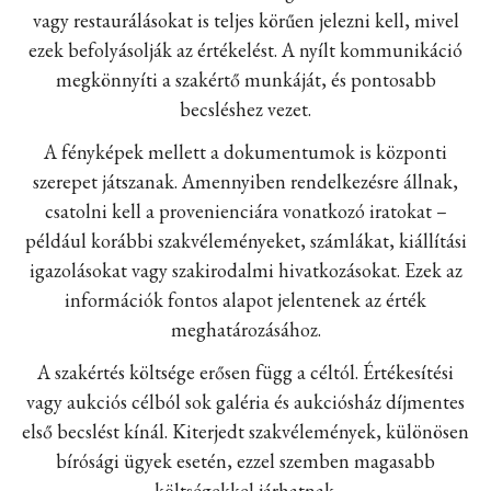
vagy restaurálásokat is teljes körűen jelezni kell, mivel
ezek befolyásolják az értékelést. A nyílt kommunikáció
megkönnyíti a szakértő munkáját, és pontosabb
becsléshez vezet.
A fényképek mellett a dokumentumok is központi
szerepet játszanak. Amennyiben rendelkezésre állnak,
csatolni kell a provenienciára vonatkozó iratokat –
például korábbi szakvéleményeket, számlákat, kiállítási
igazolásokat vagy szakirodalmi hivatkozásokat. Ezek az
információk fontos alapot jelentenek az érték
meghatározásához.
A szakértés költsége erősen függ a céltól. Értékesítési
vagy aukciós célból sok galéria és aukciósház díjmentes
első becslést kínál. Kiterjedt szakvélemények, különösen
bírósági ügyek esetén, ezzel szemben magasabb
költségekkel járhatnak.