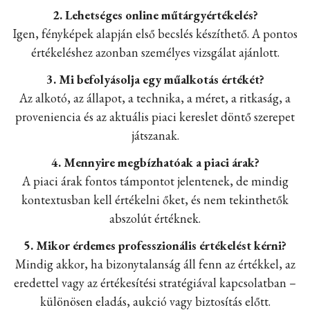
2. Lehetséges online műtárgyértékelés?
Igen, fényképek alapján első becslés készíthető. A pontos
értékeléshez azonban személyes vizsgálat ajánlott.
3. Mi befolyásolja egy műalkotás értékét?
Az alkotó, az állapot, a technika, a méret, a ritkaság, a
proveniencia és az aktuális piaci kereslet döntő szerepet
játszanak.
4. Mennyire megbízhatóak a piaci árak?
A piaci árak fontos támpontot jelentenek, de mindig
kontextusban kell értékelni őket, és nem tekinthetők
abszolút értéknek.
5. Mikor érdemes professzionális értékelést kérni?
Mindig akkor, ha bizonytalanság áll fenn az értékkel, az
eredettel vagy az értékesítési stratégiával kapcsolatban –
különösen eladás, aukció vagy biztosítás előtt.