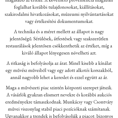
foglalhat korábbi tulajdonosokat, kiállításokat,
szakirodalmi hivatkozásokat, múzeumi nyilvántartásokat
vagy értékesítési dokumentumokat.
A technika és a méret mellett az állapot is nagy
jelentőségű. Sérülések, átfestések vagy szakszerűtlen
restaurálások jelentősen csökkenthetik az értéket, míg a
kiváló állapot lényegesen növelheti azt.
A ritkaság is befolyásolja az árat. Minél kisebb a kínálat
egy művész műveiből vagy egy adott alkotói korszakból,
annál nagyobb lehet a kereslet és ezzel együtt az ár.
Maga a művészeti piac szintén központi szerepet játszik.
A vásárlók gyakran elismert nevekre és korábbi aukciós
eredményekre támaszkodnak. Munkácsy vagy Csontváry
művei viszonylag stabil piaci pozícióknak számítanak.
Ugyanakkor a trendek is befolyásolják a piacot: bizonyos