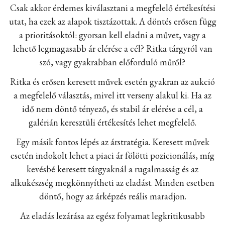
Csak akkor érdemes kiválasztani a megfelelő értékesítési
utat, ha ezek az alapok tisztázottak. A döntés erősen függ
a prioritásoktól: gyorsan kell eladni a művet, vagy a
lehető legmagasabb ár elérése a cél? Ritka tárgyról van
szó, vagy gyakrabban előforduló műről?
Ritka és erősen keresett művek esetén gyakran az aukció
a megfelelő választás, mivel itt verseny alakul ki. Ha az
idő nem döntő tényező, és stabil ár elérése a cél, a
galérián keresztüli értékesítés lehet megfelelő.
Egy másik fontos lépés az árstratégia. Keresett művek
esetén indokolt lehet a piaci ár fölötti pozicionálás, míg
kevésbé keresett tárgyaknál a rugalmasság és az
alkukészség megkönnyítheti az eladást. Minden esetben
döntő, hogy az árképzés reális maradjon.
Az eladás lezárása az egész folyamat legkritikusabb