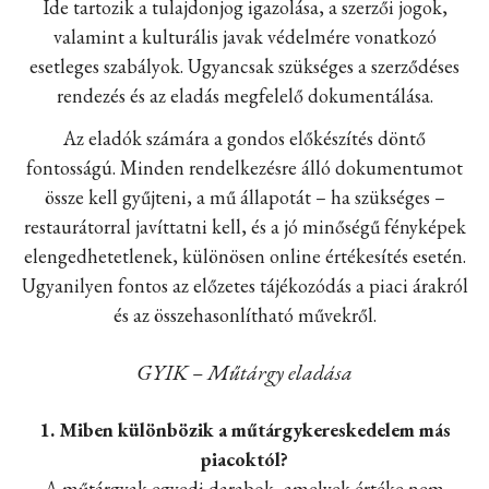
Ide tartozik a tulajdonjog igazolása, a szerzői jogok,
valamint a kulturális javak védelmére vonatkozó
esetleges szabályok. Ugyancsak szükséges a szerződéses
rendezés és az eladás megfelelő dokumentálása.
Az eladók számára a gondos előkészítés döntő
fontosságú. Minden rendelkezésre álló dokumentumot
össze kell gyűjteni, a mű állapotát – ha szükséges –
restaurátorral javíttatni kell, és a jó minőségű fényképek
elengedhetetlenek, különösen online értékesítés esetén.
Ugyanilyen fontos az előzetes tájékozódás a piaci árakról
és az összehasonlítható művekről.
GYIK – Műtárgy eladása
1. Miben különbözik a műtárgykereskedelem más
piacoktól?
A műtárgyak egyedi darabok, amelyek értéke nem