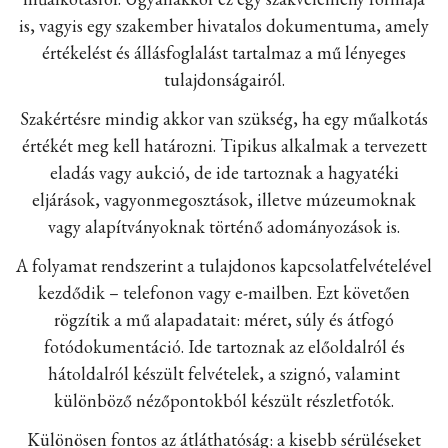
is, vagyis egy szakember hivatalos dokumentuma, amely
értékelést és állásfoglalást tartalmaz a mű lényeges
tulajdonságairól.
Szakértésre mindig akkor van szükség, ha egy műalkotás
értékét meg kell határozni. Tipikus alkalmak a tervezett
eladás vagy aukció, de ide tartoznak a hagyatéki
eljárások, vagyonmegosztások, illetve múzeumoknak
vagy alapítványoknak történő adományozások is.
A folyamat rendszerint a tulajdonos kapcsolatfelvételével
kezdődik – telefonon vagy e-mailben. Ezt követően
rögzítik a mű alapadatait: méret, súly és átfogó
fotódokumentáció. Ide tartoznak az előoldalról és
hátoldalról készült felvételek, a szignó, valamint
különböző nézőpontokból készült részletfotók.
Különösen fontos az átláthatóság: a kisebb sérüléseket