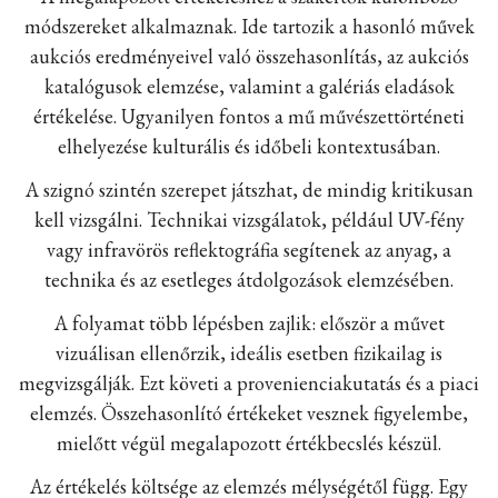
módszereket alkalmaznak. Ide tartozik a hasonló művek
aukciós eredményeivel való összehasonlítás, az aukciós
katalógusok elemzése, valamint a galériás eladások
értékelése. Ugyanilyen fontos a mű művészettörténeti
elhelyezése kulturális és időbeli kontextusában.
A szignó szintén szerepet játszhat, de mindig kritikusan
kell vizsgálni. Technikai vizsgálatok, például UV-fény
vagy infravörös reflektográfia segítenek az anyag, a
technika és az esetleges átdolgozások elemzésében.
A folyamat több lépésben zajlik: először a művet
vizuálisan ellenőrzik, ideális esetben fizikailag is
megvizsgálják. Ezt követi a provenienciakutatás és a piaci
elemzés. Összehasonlító értékeket vesznek figyelembe,
mielőtt végül megalapozott értékbecslés készül.
Az értékelés költsége az elemzés mélységétől függ. Egy