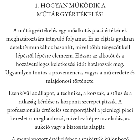
1. HOGYAN MŰKÖDIK A
MŰTÁRGYÉRTÉKELÉS?
A műtárgyértékelés egy műalkotás piaci értékének
meghatározására irányuló folyamat. Ez az eljárás gyakran
detektívmunkához hasonlít, mivel több tényezőt kell
lépésről lépésre elemezni. Először az alkotót és a
hozzávetőleges keletkezési időt határozzák meg.
Ugyanilyen fontos a proveniencia, vagyis a mű eredete és
tulajdonosi története.
Ezenkívül az állapot, a technika, a korszak, a stílus és a
ritkaság kérdése is központi szerepet játszik. A
professzionális értékelés szempontjából a jelenlegi piaci
kereslet is meghatározó, mivel ez képezi az eladás, az
aukció vagy a biztosítás alapját.
A megalapozott értékeléshez a szakértők különböző