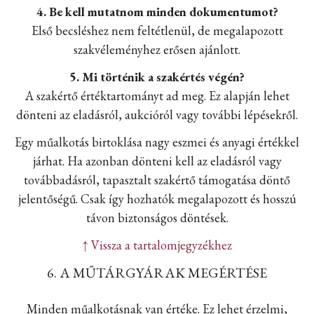
4. Be kell mutatnom minden dokumentumot?
Első becsléshez nem feltétlenül, de megalapozott
szakvéleményhez erősen ajánlott.
5. Mi történik a szakértés végén?
A szakértő értéktartományt ad meg. Ez alapján lehet
dönteni az eladásról, aukcióról vagy további lépésekről.
Egy műalkotás birtoklása nagy eszmei és anyagi értékkel
járhat. Ha azonban dönteni kell az eladásról vagy
továbbadásról, tapasztalt szakértő támogatása döntő
jelentőségű. Csak így hozhatók megalapozott és hosszú
távon biztonságos döntések.
↑ Vissza a tartalomjegyzékhez
6. A MŰTÁRGYÁRAK MEGÉRTÉSE
Minden műalkotásnak van értéke. Ez lehet érzelmi,