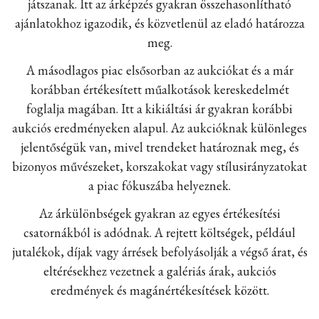
játszanak. Itt az árképzés gyakran összehasonlítható
ajánlatokhoz igazodik, és közvetlenül az eladó határozza
meg.
A másodlagos piac elsősorban az aukciókat és a már
korábban értékesített műalkotások kereskedelmét
foglalja magában. Itt a kikiáltási ár gyakran korábbi
aukciós eredményeken alapul. Az aukcióknak különleges
jelentőségük van, mivel trendeket határoznak meg, és
bizonyos művészeket, korszakokat vagy stílusirányzatokat
a piac fókuszába helyeznek.
Az árkülönbségek gyakran az egyes értékesítési
csatornákból is adódnak. A rejtett költségek, például
jutalékok, díjak vagy árrések befolyásolják a végső árat, és
eltérésekhez vezetnek a galériás árak, aukciós
eredmények és magánértékesítések között.