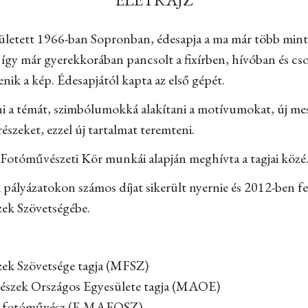
zületett 1966-ban Sopronban, édesapja a ma már több mint
 így már gyerekkorában pancsolt a fixírben, hívóban és cs
enik a kép. Édesapjától kapta az első gépét.
ni a témát, szimbólumokká alakítani a motívumokat, új mesé
részeket, ezzel új tartalmat teremteni.
Fotóművészeti Kör munkái alapján meghívta a tagjai közé
pályázatokon számos díjat sikerült nyernie és 2012-ben fel
ek Szövetségébe.
k Szövetsége tagja (MFSZ)
szek Országos Egyesülete tagja (MAOE)
 fotóművész (E-MAFOSZ)