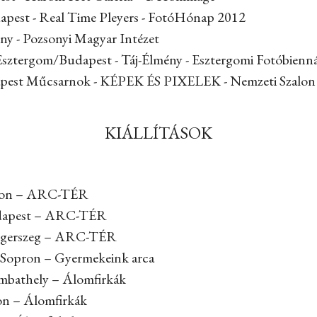
dapest - Real Time Pleyers - FotóHónap 2012
ony - Pozsonyi Magyar Intézet
Esztergom/Budapest - Táj-Élmény - Esztergomi Fotóbienná
dapest Műcsarnok - KÉPEK ÉS PIXELEK - Nemzeti Szalon
KIÁLLÍTÁSOK
pron – ARC-TÉR
udapest – ARC-TÉR
laegerszeg – ARC-TÉR
 Sopron – Gyermekeink arca
ombathely – Álomfirkák
on – Álomfirkák