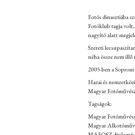
Fotós dinasztiába s
Fotóklub tagja volt,
nagyító alatt megjel
Szereti lecsupaszíta
néha össze nem illő 
2005-ben a Soproni 
Hazai és nemzetközi 
Magyar Fotóművész
Tagságok:
Magyar Fotóművésze
Magyar Alkotóművé
MAFOSZ diplomás