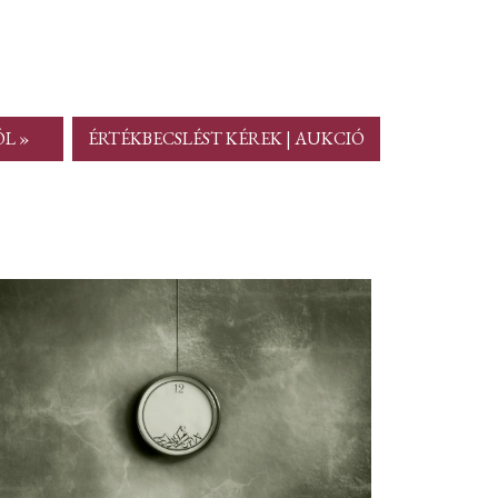
ÓL »
ÉRTÉKBECSLÉST KÉREK | AUKCIÓ