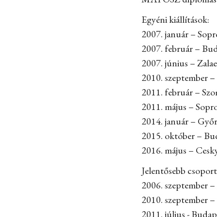
Egyéni kiállítások:
2007. január – So
2007. február – B
2007. június – Za
2010. szeptember –
2011. február – Sz
2011. május – Sopr
2014. január – Győ
2015. október – Bu
2016. május – Cesk
Jelentősebb csoporto
2006. szeptember –
2010. szeptember –
2011. július - Buda