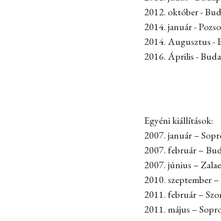
2012. október - Bu
2014. január - Pozs
2014. Augusztus - 
2016. Április - Bu
Egyéni kiállítások:
2007. január – So
2007. február – B
2007. június – Za
2010. szeptember –
2011. február – Sz
2011. május – Sopr