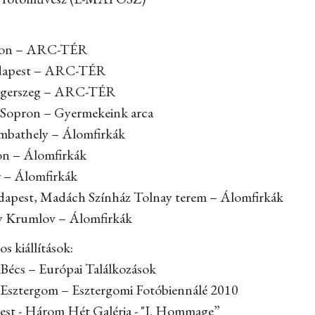
pron – ARC-TÉR
udapest – ARC-TÉR
laegerszeg – ARC-TÉR
 Sopron – Gyermekeink arca
ombathely – Álomfirkák
on – Álomfirkák
r – Álomfirkák
dapest, Madách Színház Tolnay terem – Álomfirkák
y Krumlov – Álomfirkák
s kiállítások:
 Bécs – Európai Találkozások
 Esztergom – Esztergomi Fotóbiennálé 2010
pest - Három Hét Galéria - "I. Hommage”