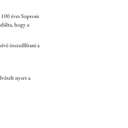
 100 éves Soproni
odálta, hogy a
vé összeállítani a
.
vételt nyert a