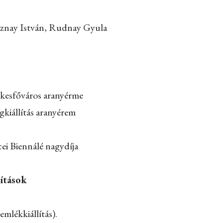
sznay István, Rudnay Gyula
kesfőváros aranyérme
ágkiállítás aranyérem
ei Biennálé nagydíja
lítások
emlékkiállítás).