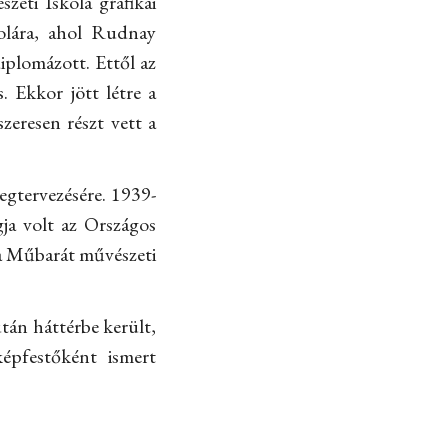
eti Iskola grafikai
olára, ahol Rudnay
iplomázott. Ettől az
. Ekkor jött létre a
zeresen részt vett a
gtervezésére. 1939-
ja volt az Országos
a Műbarát művészeti
tán háttérbe került,
épfestőként ismert