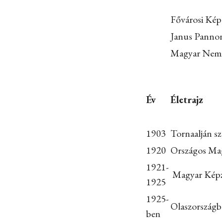
Fővárosi Kép
Janus Panno
Magyar Nemze
Év
Életrajz
1903
Tornaalján sz
1920
Országos Magy
1921-
Magyar Képz
1925
1925-
Olaszország
ben