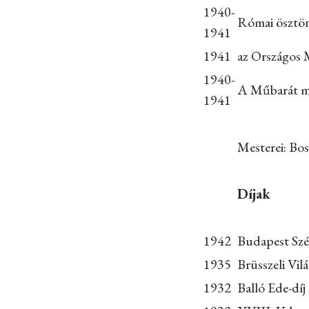
1940-
Római ösztön
1941
1941
az Országos 
1940-
A Műbarát mű
1941
Mesterei: Bo
Díjak
1942
Budapest Szé
1935
Brüsszeli Vil
1932
Balló Ede-díj