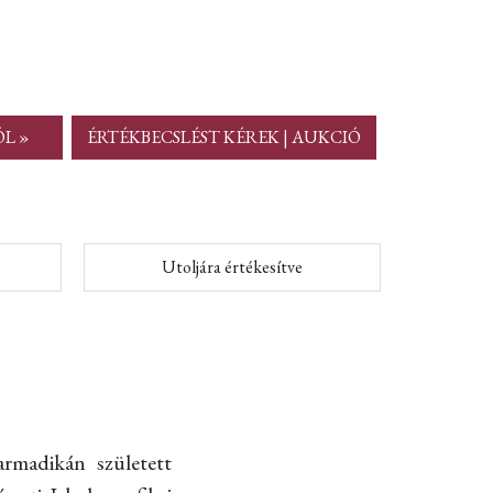
ÓL »
ÉRTÉKBECSLÉST KÉREK | AUKCIÓ
Utoljára értékesítve
armadikán született