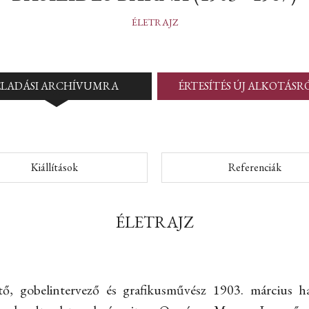
ÉLETRAJZ
ELADÁSI ARCHÍVUMRA
ÉRTESÍTÉS ÚJ ALKOTÁSR
Kiállítások
Referenciák
ÉLETRAJZ
stő, gobelintervező és grafikusművész 1903. március h