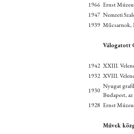
1966
Ernst Múzeu
1947
Nemzeti Szal
1939
Műcsarnok, 
Válogatott 
1942
XXIII. Velenc
1932
XVIII. Velenc
Nyugat grafik
1930
Budapest, az
1928
Ernst Múzeum
Művek köz