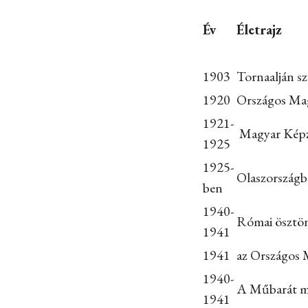
Év
Életrajz
1903
Tornaalján sz
1920
Országos Magy
1921-
Magyar Képz
1925
1925-
Olaszország
ben
1940-
Római ösztön
1941
1941
az Országos 
1940-
A Műbarát mű
1941