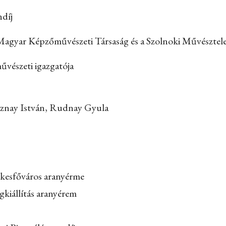
díj
Magyar Képzőművészeti Társaság és a Szolnoki Művésztele
vészeti igazgatója
sznay István, Rudnay Gyula
kesfőváros aranyérme
ágkiállítás aranyérem