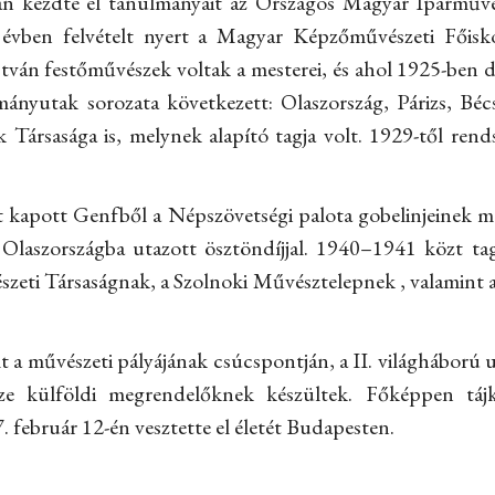
an kezdte el tanulmányait az Országos Magyar Iparművész
 évben felvételt nyert a Magyar Képzőművészeti Főisk
tván festőművészek voltak a mesterei, és ahol 1925-ben d
ányutak sorozata következett: Olaszország, Párizs, Bécs
k Társasága is, melynek alapító tagja volt. 1929-től rends
 kapott Genfből a Népszövetségi palota gobelinjeinek me
 Olaszországba utazott ösztöndíjjal. 1940–1941 közt tag
eti Társaságnak, a Szolnoki Művésztelepnek , valamint 
t a művészeti pályájának csúcspontján, a II. világháború u
ze külföldi megrendelőknek készültek. Főképpen tájk
. február 12-én vesztette el életét Budapesten.