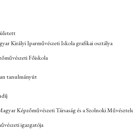
ületett
ar Királyi Iparművészeti Iskola grafikai osztálya
őművészeti Főiskola
ban tanulmányút
díj
Magyar Képzőművészeti Társaság és a Szolnoki Művésztele
vészeti igazgatója