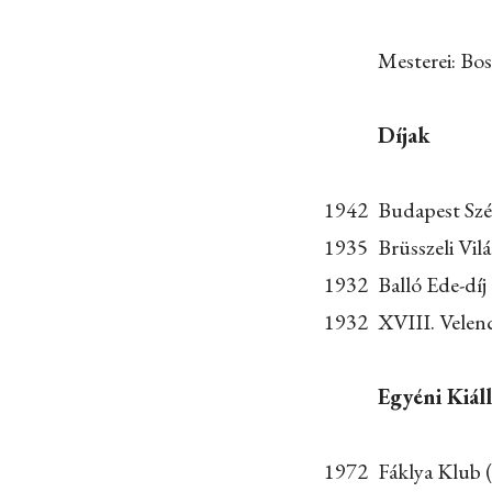
Mesterei: Bo
Díjak
1942
Budapest Szé
1935
Brüsszeli Vil
1932
Balló Ede-díj
1932
XVIII. Velenc
Egyéni Kiál
1972
Fáklya Klub (