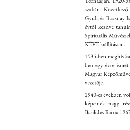
Tornaalján. 1920-b
szakán. Következő
Gyula és Bosznay Is
évtől kezdve tanulm
Spirituális Művésze
KÉVE kiállításain.
1935-ben meghívást
ben egy évre ismét
Magyar Képzőművész
vezetője.
1940-es években vol
képeinek nagy rés
Basilides Barna 1967