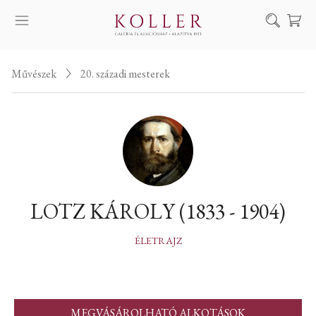
Keresés
Művészek
20. századi mesterek
SZOLGÁLTATÁSAINK
MŰVÉSZEINK
ALKOTÁSOK
AUKCIÓ
KIÁLLÍTÁSAINK
LOTZ KÁROLY (1833 - 1904)
HÍREINK
RÓLUNK
ÉLETRAJZ
EN
DE
MEGVÁSÁROLHATÓ ALKOTÁSOK