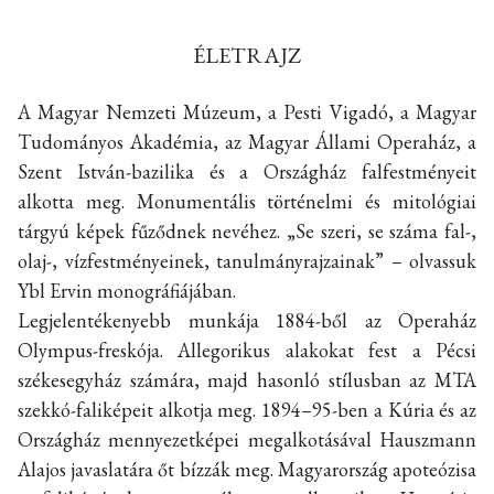
ÉLETRAJZ
A Magyar Nemzeti Múzeum, a Pesti Vigadó, a Magyar
Tudományos Akadémia, az Magyar Állami Operaház, a
Szent István-bazilika és a Országház falfestményeit
alkotta meg. Monumentális történelmi és mitológiai
tárgyú képek fűződnek nevéhez. „Se szeri, se száma fal-,
olaj-, vízfestményeinek, tanulmányrajzainak” – olvassuk
Ybl Ervin monográfiájában.
Legjelentékenyebb munkája 1884-ből az Operaház
Olympus-freskója. Allegorikus alakokat fest a Pécsi
székesegyház számára, majd hasonló stílusban az MTA
szekkó-faliképeit alkotja meg. 1894–95-ben a Kúria és az
Országház mennyezetképei megalkotásával Hauszmann
Alajos javaslatára őt bízzák meg. Magyarország apoteózisa