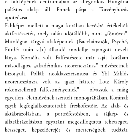
c. faliképének centrumában az allegorikus Hungária
palástos alakja áll. Ennek párja a Törvényhozás
apoteózisa.
Faliképei mellett a maga korában kevésbé értékelték
aktfestészetét, mely talán időtállóbb, mint „főművei”.
Mitológiai tárgyú aktképeinek (Bacchánsnők, Psyché,
Fürdés után stb.) állandó modellje rajongott nevelt
lánya, Kornélia volt. Falfestészete már saját korában
másodlagos, „akadémikus neoreneszánsz” művészetnek
bizonyult. Pollák neoklasszicizmusa és Ybl Miklós
neoreneszánsza volt az igazi háttere Lotz Károly
rokonszellemű falfestményeinek” – olvassuk a máig
egyetlen, életművének szentelt monográfiában. Korának
egyik legfoglalkoztatottabb freskófestője. Az alak- és
aktábrázolásban, a portréfestésben, a tájkép- és
állatábrázolásban egyaránt megcsillogtatta tehetségét,
készségét, képzelőerejét és mesterségbeli tudását.