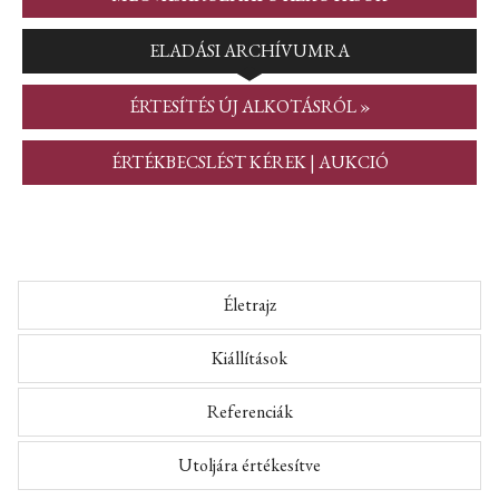
ELADÁSI ARCHÍVUMRA
ÉRTESÍTÉS ÚJ ALKOTÁSRÓL »
ÉRTÉKBECSLÉST KÉREK | AUKCIÓ
Életrajz
Kiállítások
Referenciák
Utoljára értékesítve