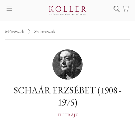
Keresés
Művészek
Szobrászok
SZOLGÁLTATÁSAINK
MŰVÉSZEINK
ALKOTÁSOK
AUKCIÓ
KIÁLLÍTÁSAINK
SCHAÁR ERZSÉBET (1908 -
HÍREINK
1975)
RÓLUNK
EN
DE
ÉLETRAJZ