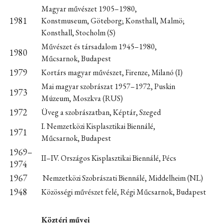
Magyar művészet 1905–1980,
1981
Konstmuseum, Göteborg; Konsthall, Malmö;
Konsthall, Stocholm (S)
Művészet és társadalom 1945–1980,
1980
Műcsarnok, Budapest
1979
Kortárs magyar művészet, Firenze, Milanó (I)
Mai magyar szobrászat 1957–1972, Puskin
1973
Múzeum, Moszkva (RUS)
1972
Üveg a szobrászatban, Képtár, Szeged
I. Nemzetközi Kisplasztikai Biennálé,
1971
Műcsarnok, Budapest
1969–
II–IV. Országos Kisplasztikai Biennálé, Pécs
1974
1967
Nemzetközi Szobrászati Biennálé, Middelheim (NL)
1948
Közösségi művészet felé, Régi Műcsarnok, Budapest
Köztéri művei