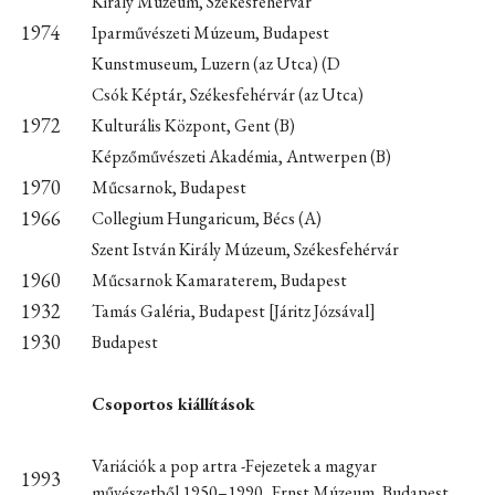
Király Múzeum, Székesfehérvár
1974
Iparművészeti Múzeum, Budapest
Kunstmuseum, Luzern (az Utca) (D
Csók Képtár, Székesfehérvár (az Utca)
1972
Kulturális Központ, Gent (B)
Képzőművészeti Akadémia, Antwerpen (B)
1970
Műcsarnok, Budapest
1966
Collegium Hungaricum, Bécs (A)
Szent István Király Múzeum, Székesfehérvár
1960
Műcsarnok Kamaraterem, Budapest
1932
Tamás Galéria, Budapest [Járitz Józsával]
1930
Budapest
Csoportos kiállítások
Variációk a pop artra -Fejezetek a magyar
1993
művészetből 1950–1990, Ernst Múzeum, Budapest.