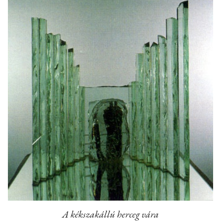
A kékszakállú herceg vára