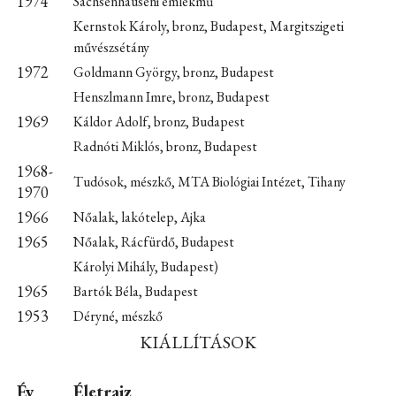
1974
Sachsenhauseni emlékmű
Kernstok Károly, bronz, Budapest, Margitszigeti
művészsétány
1972
Goldmann György, bronz, Budapest
Henszlmann Imre, bronz, Budapest
1969
Káldor Adolf, bronz, Budapest
Radnóti Miklós, bronz, Budapest
1968-
Tudósok, mészkő, MTA Biológiai Intézet, Tihany
1970
1966
Nőalak, lakótelep, Ajka
1965
Nőalak, Rácfürdő, Budapest
Károlyi Mihály, Budapest)
1965
Bartók Béla, Budapest
1953
Déryné, mészkő
KIÁLLÍTÁSOK
Év
Életrajz