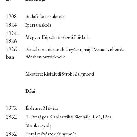
1908
Budafokon született
1924
Iparrajziskola
1924–
Magyar Képzőművészeti Főiskola
1926
1926-
Párizsba ment tanulmányútra, majd Münchenben és
ban
Bécsben tartózkodik
Mestere: Kisfaludi Strobl Zsigmond
Díjai
1972
Érdemes Művész
1962
II. Országos Kisplasztikai Biennálé, I. díj, Pécs
Munkácsy-díj
1932
Fiatal művészek Szinyei-díja