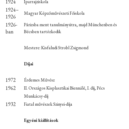
1924
Iparrajziskola
1924–
Magyar Képzőművészeti Főiskola
1926
1926-
Párizsba ment tanulmányútra, majd Münchenben és
ban
Bécsben tartózkodik
Mestere: Kisfaludi Strobl Zsigmond
Díjai
1972
Érdemes Művész
1962
II. Országos Kisplasztikai Biennálé, I. díj, Pécs
Munkácsy-díj
1932
Fiatal művészek Szinyei-díja
Egyéni kiállítások