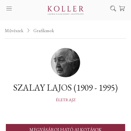
Keresés
Művészek
Grafikusok
SZOLGÁLTATÁSAINK
MŰVÉSZEINK
ALKOTÁSOK
AUKCIÓ
KIÁLLÍTÁSAINK
SZALAY LAJOS (1909 - 1995)
HÍREINK
RÓLUNK
ÉLETRAJZ
EN
DE
MEGVÁSÁROLHATÓ ALKOTÁSOK