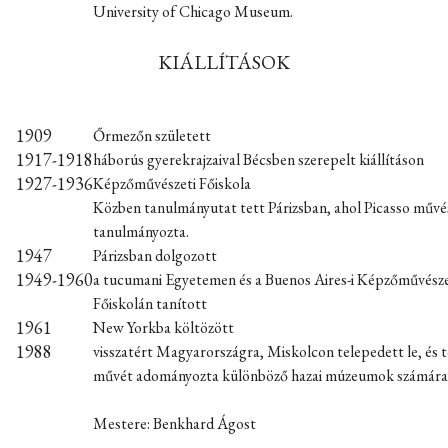
University of Chicago Museum.
KIÁLLÍTÁSOK
1909
Őrmezőn született
1917-1918
háborús gyerekrajzaival Bécsben szerepelt kiállításon
1927-1936
Képzőművészeti Főiskola
Közben tanulmányutat tett Párizsban, ahol Picasso művé
tanulmányozta.
1947
Párizsban dolgozott
1949-1960
a tucumani Egyetemen és a Buenos Aires-i Képzőművésze
Főiskolán tanított
1961
New Yorkba költözött
1988
visszatért Magyarországra, Miskolcon telepedett le, és 
művét adományozta különböző hazai múzeumok számára
Mestere: Benkhard Ágost