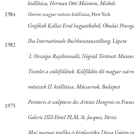
kiállítása, Herman Ottó Múzeum, Miskolc
1984
Három magyar művész
kiállítása
, New York
Grafikák Kállai Ernő hagyatékából, Óbudai Pincega
Iba-Internationale Buchkunstausstellung,
Lipcse
1982
I. Országos Rajzbiennálé, Nógrád Történeti Múzeu
Tisztelet a szülőföldnek. Külföldön élő magyar szá
művészek II. kiállítása, Műcsarnok, Budapest
Peintures et sculptures des Artistes Hongrois en France
1975
Galerie ISIS-Hotel PLM, St. Jacques, Párizs
Mai magyar grafika és kisplasztika Dózsa György em