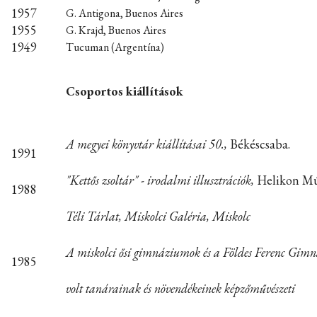
1957
G. Antigona, Buenos Aires
1955
G. Krajd, Buenos Aires
1949
Tucuman (Argentína)
Csoportos kiállítások
A megyei könyvtár kiállításai 50.,
Békéscsaba.
1991
"Kettős zsoltár" - irodalmi illusztrációk,
Helikon Mú
1988
Téli Tárlat, Miskolci Galéria, Miskolc
A miskolci ősi gimnáziumok és a Földes Ferenc Gim
1985
volt tanárainak és növendékeinek képzőművészeti