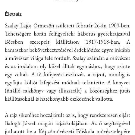
Életraiz
Szalay Lajos Őrmezőn született február 26-án 1909-ben.
Tehetségére korán felfigyeltek: háborús gyerekrajzaival
Bécsben szerepelt kiállításon 1917-1918-ban. A
kamaszkor bekövetkeztetésével érdeklődése egyre inkább
a művészet világa felé fordult. Szalay számára a művészet
és az irodalom oly közel álltak egymáshoz, hogy szinte
egy voltak. A fő kifejezési eszközét, a rajzot, mindig is
egyfajta költői kifejezési módnak tekintette. A könyvet
(önálló rajzkönyv vagy illusztrált) a közönséghez jutás
kiállításoknál is hatékonyabb eszközének vallotta.
A rajz sikeréhez hozzájárult az is, hogy rendszeresen eljárt
Balogh József magán rajziskolájában. Az ő segítségével
juthatott be a Képzőművészeti Főiskola művésztelepére