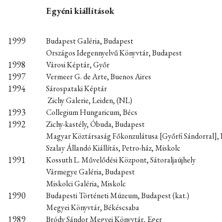
Egyéni kiállítások
1999
Budapest Galéria, Budapest
Országos Idegennyelvű Könyvtár, Budapest
1998
Városi Képtár, Győr
1997
Vermeer G. de Arte, Buenos Aires
1994
Sárospataki Képtár
Zichy Galerie, Leiden, (NL)
1993
Collegium Hungaricum, Bécs
1992
Zichy-kastély, Óbuda, Budapest
Magyar Köztársaság Főkonzulátusa [Győrfi Sándorral],
Szalay Állandó Kiállítás, Petro-ház, Miskolc
1991
Kossuth L. Művelődési Központ, Sátoraljaújhely
Vármegye Galéria, Budapest
Miskolci Galéria, Miskolc
1990
Budapesti Történeti Múzeum, Budapest (kat.)
Megyei Könyvtár, Békéscsaba
1989
Bródy Sándor Megyei Könyvtár, Eger