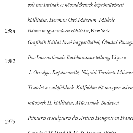
volt tanárainak és növendékeinek képzőművészeti
kiállítása, Herman Ottó Múzeum, Miskolc
1984
Három magyar művész
kiállítása
, New York
Grafikák Kállai Ernő hagyatékából, Óbudai Pincega
Iba-Internationale Buchkunstausstellung,
Lipcse
1982
I. Országos Rajzbiennálé, Nógrád Történeti Múzeu
Tisztelet a szülőföldnek. Külföldön élő magyar szá
művészek II. kiállítása, Műcsarnok, Budapest
Peintures et sculptures des Artistes Hongrois en France
1975
Galerie ISIS-Hotel PLM, St. Jacques, Párizs