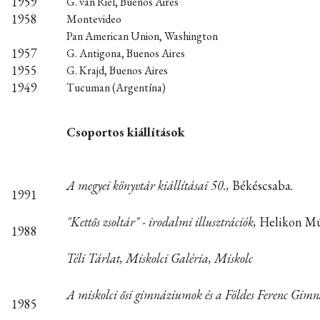
1959
G. van Riel, Buenos Aires
1958
Montevideo
Pan American Union, Washington
1957
G. Antigona, Buenos Aires
1955
G. Krajd, Buenos Aires
1949
Tucuman (Argentína)
Csoportos kiállítások
A megyei könyvtár kiállításai 50.,
Békéscsaba.
1991
"Kettős zsoltár" - irodalmi illusztrációk,
Helikon Mú
1988
Téli Tárlat, Miskolci Galéria, Miskolc
A miskolci ősi gimnáziumok és a Földes Ferenc Gim
1985