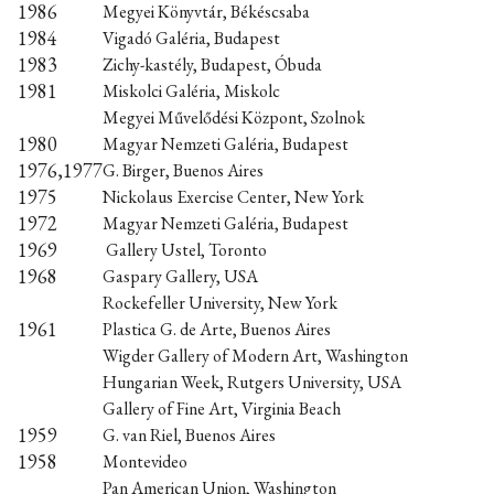
1986
Megyei Könyvtár, Békéscsaba
1984
Vigadó Galéria, Budapest
1983
Zichy-kastély, Budapest, Óbuda
1981
Miskolci Galéria, Miskolc
Megyei Művelődési Központ, Szolnok
1980
Magyar Nemzeti Galéria, Budapest
1976,1977
G. Birger, Buenos Aires
1975
Nickolaus Exercise Center, New York
1972
Magyar Nemzeti Galéria, Budapest
1969
Gallery Ustel, Toronto
1968
Gaspary Gallery, USA
Rockefeller University, New York
1961
Plastica G. de Arte, Buenos Aires
Wigder Gallery of Modern Art, Washington
Hungarian Week, Rutgers University, USA
Gallery of Fine Art, Virginia Beach
1959
G. van Riel, Buenos Aires
1958
Montevideo
Pan American Union, Washington