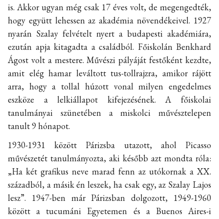
is. Akkor ugyan még csak 17 éves volt, de megengedték,
hogy együtt lehessen az akadémia növendékeivel. 1927
nyarán Szalay felvételt nyert a budapesti akadémiára,
ezután apja kitagadta a családból. Főiskolán Benkhard
Ágost volt a mestere. Művészi pályáját festőként kezdte,
amit elég hamar leváltott tus-tollrajzra, amikor rájött
arra, hogy a tollal húzott vonal milyen engedelmes
eszköze a lelkiállapot kifejezésének. A főiskolai
tanulmányai szünetében a miskolci művésztelepen
tanult 9 hónapot.
1930-1931 között Párizsba utazott, ahol Picasso
művészetét tanulmányozta, aki később azt mondta róla:
„Ha két grafikus neve marad fenn az utókornak a XX.
századból, a másik én leszek, ha csak egy, az Szalay Lajos
lesz”. 1947-ben már Párizsban dolgozott, 1949-1960
között a tucumáni Egyetemen és a Buenos Aires-i