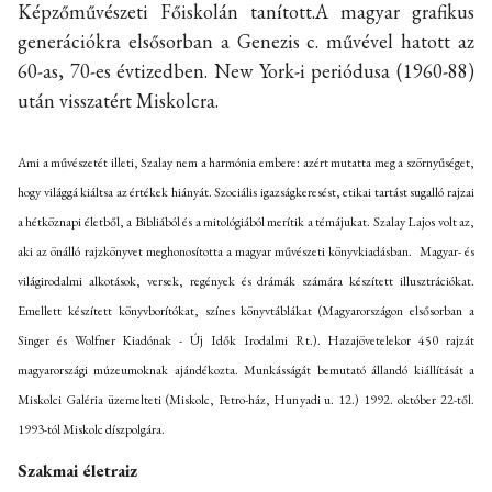
Képzőművészeti Főiskolán tanított.A magyar grafikus
generációkra elsősorban a Genezis c. művével hatott az
60-as, 70-es évtizedben. New York-i periódusa (1960-88)
után visszatért Miskolcra.
Ami a művészetét illeti, Szalay nem a harmónia embere: azért mutatta meg a szörnyűséget,
hogy világgá kiáltsa az értékek hiányát. Szociális igazságkeresést, etikai tartást sugalló rajzai
a hétköznapi életből, a Bibliából és a mitológiából merítik a témájukat. Szalay Lajos volt az,
aki az önálló rajzkönyvet meghonosította a magyar művészeti könyvkiadásban. Magyar- és
világirodalmi alkotások, versek, regények és drámák számára készített illusztrációkat.
Emellett készített könyvborítókat, színes könyvtáblákat (Magyarországon elsősorban a
Singer és Wolfner Kiadónak - Új Idők Irodalmi Rt.). Hazajövetelekor 450 rajzát
magyarországi múzeumoknak ajándékozta. Munkásságát bemutató állandó kiállítását a
Miskolci Galéria üzemelteti (Miskolc, Petro-ház, Hunyadi u. 12.) 1992. október 22-től.
1993-tól Miskolc díszpolgára.
Szakmai életraiz