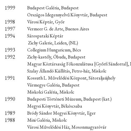
1999
Budapest Galéria, Budapest
Országos Idegennyelvű Könyvtár, Budapest
1998
Városi Képtár, Győr
1997
Vermeer G. de Arte, Buenos Aires
1994
Sárospataki Képtár
Zichy Galerie, Leiden, (NL)
1993
Collegium Hungaricum, Bécs
1992
Zichy-kastély, Óbuda, Budapest
Magyar Köztársaság Főkonzulátusa [Győrfi Sándorral],
Szalay Állandó Kiállítás, Petro-ház, Miskolc
1991
Kossuth L. Művelődési Központ, Sátoraljaújhely
Vármegye Galéria, Budapest
Miskolci Galéria, Miskolc
1990
Budapesti Történeti Múzeum, Budapest (kat.)
Megyei Könyvtár, Békéscsaba
1989
Bródy Sándor Megyei Könyvtár, Eger
1988
Mini Galéria, Miskolc
Városi Művelődési Ház, Mosonmagyaróvár