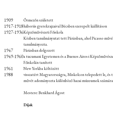
1909
Őrmezőn született
1917-1918
háborús gyerekrajzaival Bécsben szerepelt kiállításon
1927-1936
Képzőművészeti Főiskola
Közben tanulmányutat tett Párizsban, ahol Picasso művé
tanulmányozta.
1947
Párizsban dolgozott
1949-1960
a tucumani Egyetemen és a Buenos Aires-i Képzőművésze
Főiskolán tanított
1961
New Yorkba költözött
1988
visszatért Magyarországra, Miskolcon telepedett le, és 
művét adományozta különböző hazai múzeumok számára
Mestere: Benkhard Ágost
Díjak