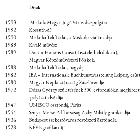
Díjak
1993
Miskolc Megyei Jogú Város díszpolgára
1992
Kossuth-díj
1990
Miskolci Téli Tárlat, a Miskolci Galéria díja
1989
Kiváló művész
1989
Doctor Honoris Causa (Tiszteletbeli doktor),
Magyar Képzőművészeti Főiskola
1988
Miskolci Téli Tárlat, nagydíj
1982
IBA – Internationale Buchkunstausstelung Leipzig, ezü
1980
Magyar Népköztársaság Zászlórendje
1972
Dózsa György születésének 500. évfordulóján meghirdet
pályázat első díja
1947
UNESCO ösztöndíj, Párizs
1944
Szinyei Merse Pál Társaság Zichy Mihály grafikai díja
1936
Budapest székesfőváros festészeti ösztöndíja
1928
KÉVE grafikai díj