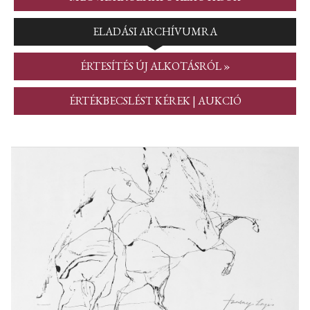
ELADÁSI ARCHÍVUMRA
ÉRTESÍTÉS ÚJ ALKOTÁSRÓL »
ÉRTÉKBECSLÉST KÉREK | AUKCIÓ