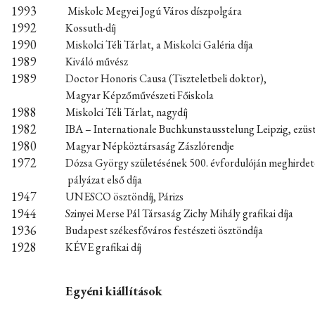
1993
Miskolc Megyei Jogú Város díszpolgára
1992
Kossuth-díj
1990
Miskolci Téli Tárlat, a Miskolci Galéria díja
1989
Kiváló művész
1989
Doctor Honoris Causa (Tiszteletbeli doktor),
Magyar Képzőművészeti Főiskola
1988
Miskolci Téli Tárlat, nagydíj
1982
IBA – Internationale Buchkunstausstelung Leipzig, ezü
1980
Magyar Népköztársaság Zászlórendje
1972
Dózsa György születésének 500. évfordulóján meghirdet
pályázat első díja
1947
UNESCO ösztöndíj, Párizs
1944
Szinyei Merse Pál Társaság Zichy Mihály grafikai díja
1936
Budapest székesfőváros festészeti ösztöndíja
1928
KÉVE grafikai díj
Egyéni kiállítások