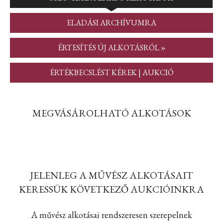
ELADÁSI ARCHÍVUMRA
ÉRTESÍTÉS ÚJ ALKOTÁSRÓL »
ÉRTÉKBECSLÉST KÉREK | AUKCIÓ
MEGVÁSÁROLHATÓ ALKOTÁSOK
JELENLEG A MŰVÉSZ ALKOTÁSAIT
KERESSÜK KÖVETKEZŐ AUKCIÓINKRA
A művész alkotásai rendszeresen szerepelnek