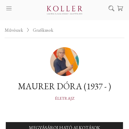
Keresés
Művészek
Grafikusok
SZOLGÁLTATÁSAINK
MŰVÉSZEINK
ALKOTÁSOK
AUKCIÓ
KIÁLLÍTÁSAINK
MAURER DÓRA (1937 - )
HÍREINK
RÓLUNK
ÉLETRAJZ
EN
DE
MEGVÁSÁROLHATÓ ALKOTÁSOK