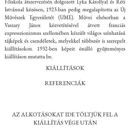
Főiskola átszervezésén dolgozott Lyka Károllyal és Réti
Istvánnal közösen, 1923-ban pedig megalapította az Új
Művészek Egyesületét (UME). Művei elsősorban a
Vaszary János közvetítésével átvett franciás
expresszionizmus szellemében készült világos színhatású
tájképek és csendéletek, melyekkel többször is szerepelt
kiállításokon. 1932-ben képeit önálló gyűjteményes
kiállításon mutatta be.
KIÁLLÍTÁSOK
REFERENCIÁK
AZ ALKOTÁSOKAT IDE TÖLTJÜK FEL A
KIÁLLÍTÁS VÉGE UTÁN