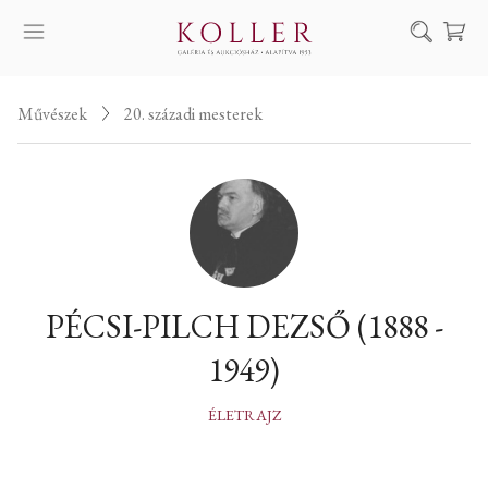
Keresés
Művészek
20. századi mesterek
SZOLGÁLTATÁSAINK
MŰVÉSZEINK
ALKOTÁSOK
AUKCIÓ
KIÁLLÍTÁSAINK
PÉCSI-PILCH DEZSŐ (1888 -
HÍREINK
1949)
RÓLUNK
EN
DE
ÉLETRAJZ