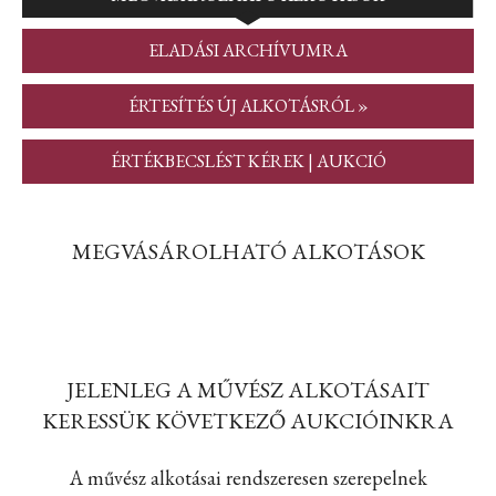
ELADÁSI ARCHÍVUMRA
ÉRTESÍTÉS ÚJ ALKOTÁSRÓL »
ÉRTÉKBECSLÉST KÉREK | AUKCIÓ
MEGVÁSÁROLHATÓ ALKOTÁSOK
JELENLEG A MŰVÉSZ ALKOTÁSAIT
KERESSÜK KÖVETKEZŐ AUKCIÓINKRA
A művész alkotásai rendszeresen szerepelnek