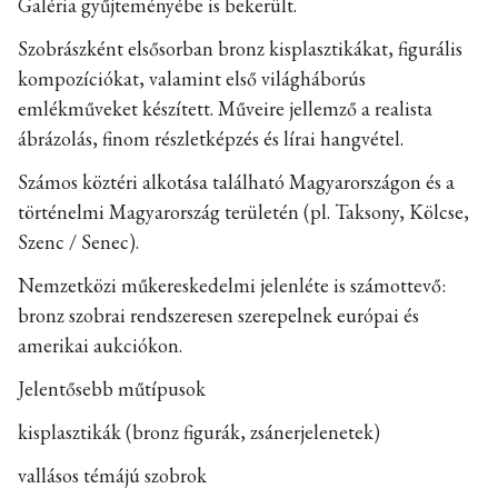
Galéria gyűjteményébe is bekerült.
Szobrászként elsősorban bronz kisplasztikákat, figurális
kompozíciókat, valamint első világháborús
emlékműveket készített. Műveire jellemző a realista
ábrázolás, finom részletképzés és lírai hangvétel.
Számos köztéri alkotása található Magyarországon és a
történelmi Magyarország területén (pl. Taksony, Kölcse,
Szenc / Senec).
Nemzetközi műkereskedelmi jelenléte is számottevő:
bronz szobrai rendszeresen szerepelnek európai és
amerikai aukciókon.
Jelentősebb műtípusok
kisplasztikák (bronz figurák, zsánerjelenetek)
vallásos témájú szobrok