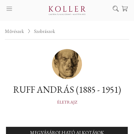
Keresés
Művészek
Szobrászok
SZOLGÁLTATÁSAINK
MŰVÉSZEINK
ALKOTÁSOK
AUKCIÓ
KIÁLLÍTÁSAINK
RUFF ANDRÁS (1885 - 1951)
HÍREINK
RÓLUNK
ÉLETRAJZ
EN
DE
MEGVÁSÁROLHATÓ ALKOTÁSOK