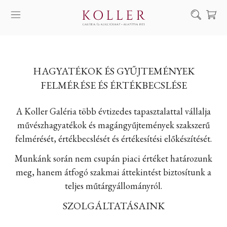
Keresés
SZOLGÁLTATÁSAINK
HAGYATÉKOK ÉS GYŰJTEMÉNYEK
MŰVÉSZEINK
FELMÉRÉSE ÉS ÉRTÉKBECSLÉSE
ALKOTÁSOK
A Koller Galéria több évtizedes tapasztalattal vállalja
AUKCIÓ
művészhagyatékok és magángyűjtemények szakszerű
KIÁLLÍTÁSAINK
felmérését, értékbecslését és értékesítési előkészítését.
HÍREINK
Munkánk során nem csupán piaci értéket határozunk
RÓLUNK
meg, hanem átfogó szakmai áttekintést biztosítunk a
teljes műtárgyállományról.
EN
DE
SZOLGÁLTATÁSAINK