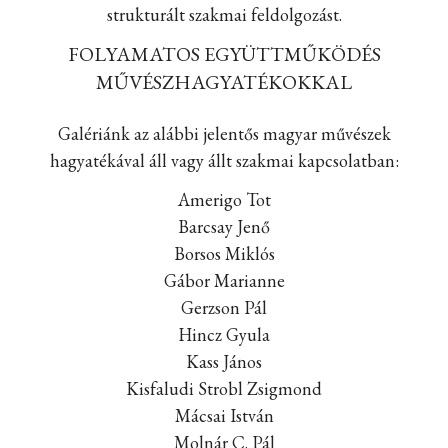
strukturált szakmai feldolgozást.
FOLYAMATOS EGYÜTTMŰKÖDÉS
MŰVÉSZHAGYATÉKOKKAL
Galériánk az alábbi jelentős magyar művészek
hagyatékával áll vagy állt szakmai kapcsolatban:
Amerigo Tot
Barcsay Jenő
Borsos Miklós
Gábor Marianne
Gerzson Pál
Hincz Gyula
Kass János
Kisfaludi Strobl Zsigmond
Mácsai István
Molnár C. Pál