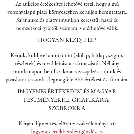
Az aukciós értékesítés lehetővé teszi, hogy a mű
versenyalapú piaci környezetben kerüljön bemutatásra.
Saját aukciós platformunkon keresztül hazai és
nemzetközi gyűjtők számára is elérhetővé válik.
HOGYAN KEZDJE EL?
Kérjük, küldje el a mű fotóit (előlap, hátlap, szignó,
részletek) és rövid leírást a származásról. Néhány
munkanapon belül szakmai visszajelzést adunk és
javaslatot teszünk a legmegfelelőbb értékesítési formára.
INGYENES ÉRTÉKBECSLÉS MAGYAR
FESTMÉNYEKRE, GRAFIKÁRA,
SZOBROKRA
Kérjen díjmentes, előzetes szakvéleményt itt:
Ingyenes értékbecslés igénylése »