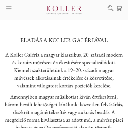
Keresés
SZOLGÁLTATÁSAINK
ELADÁS A KOLLER GALÉRIÁVAL
MŰVÉSZEINK
ALKOTÁSOK
A Koller Galéria a magyar klasszikus, 20. századi modern
és kortárs művészet értékesítésére specializálódott.
AUKCIÓ
Kiemelt szakterületünk a 19–20. századi magyar
KIÁLLÍTÁSAINK
művészek alkotásainak értékelése és közvetítése,
HÍREINK
valamint válogatott kortárs pozíciók kezelése.
RÓLUNK
Amennyiben magyar műalkotást kíván értékesíteni,
három bevált lehetőséget kínálunk: közvetlen felvásárlás,
EN
DE
diszkrét magánértékesítés vagy aukciós beadás. A
megfelelő forma kiválasztása az adott mű, a művész piaci
helyzete és az Ön preferenciái alapján történik.