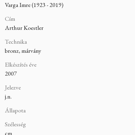
Varga Imre (1923 - 2019)
Cím
Arthur Koestler
Technika
bronz, márvány
Elkészítés éve
2007
Jelezve
j.n.
Állapota
Szélesség
cm