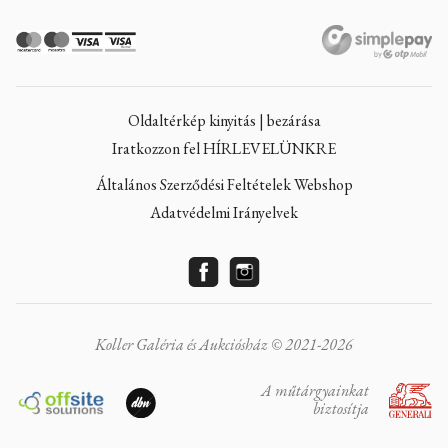
Oldaltérkép kinyitás | bezárása
Iratkozzon fel HÍRLEVELÜNKRE
Általános Szerződési Feltételek Webshop
Adatvédelmi Irányelvek
Koller Galéria és Aukciósház © 2021-2026
A műtárgyainkat
biztosítja