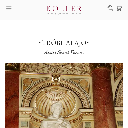
Keresés
SZOLGÁLTATÁSAINK
MŰVÉSZEINK
STRÓBL ALAJOS
Assisi Szent Ferenc
ALKOTÁSOK
AUKCIÓ
KIÁLLÍTÁSAINK
HÍREINK
RÓLUNK
EN
DE