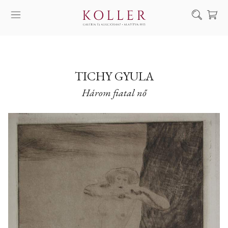
Keresés
SZOLGÁLTATÁSAINK
MŰVÉSZEINK
TICHY GYULA
Három fiatal nő
ALKOTÁSOK
AUKCIÓ
KIÁLLÍTÁSAINK
HÍREINK
RÓLUNK
EN
DE