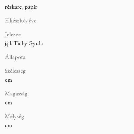
rézkarc, papír
Elkészítés éve
Jelezve
j.j.l. Tichy Gyula
Állapota
Szélesség
cm
Magasság
cm
Mélység
cm