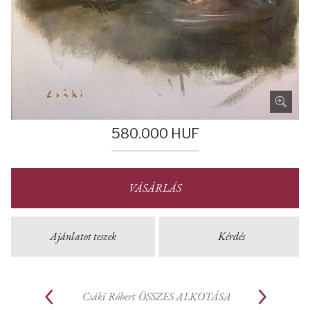
580.000
HUF
VÁSÁRLÁS
Ajánlatot teszek
Kérdés
Csáki Róbert
ÖSSZES ALKOTÁSA