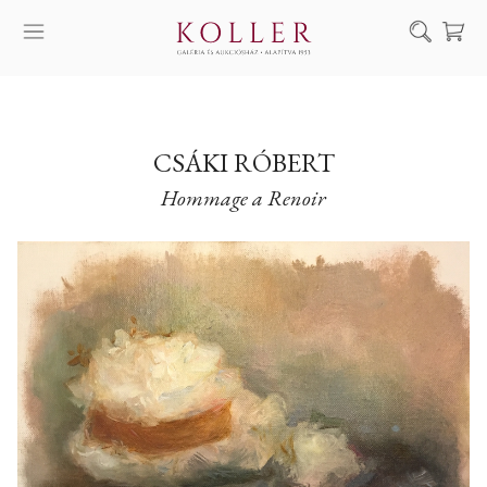
Keresés
SZOLGÁLTATÁSAINK
MŰVÉSZEINK
CSÁKI RÓBERT
Hommage a Renoir
ALKOTÁSOK
AUKCIÓ
KIÁLLÍTÁSAINK
HÍREINK
RÓLUNK
EN
DE