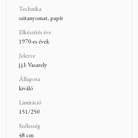
Technika
szitanyomat, papír
Elkészítés éve
1970-es évek
Jelezve
j.j.l: Vasarely
Állapota
kiváló
Limitáció
151/250
Szélesség
48 cm