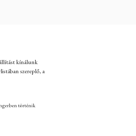
llítást kínálunk
listában szereplő, a
engerben történik