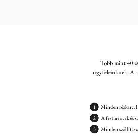
Több mint 40 év
ügyfeleinknek. A sz
Minden rézkarc, l
A festmények és s
Minden szállításun