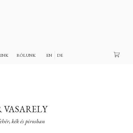
Keresés
EINK
RÓLUNK
EN
DE
 VASARELY
hér, kék és pirosban