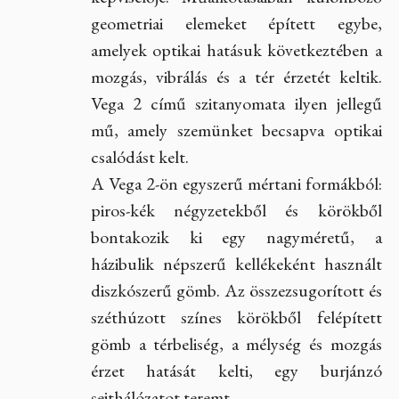
geometriai elemeket épített egybe,
amelyek optikai hatásuk következtében a
mozgás, vibrálás és a tér érzetét keltik.
Vega 2 című szitanyomata ilyen jellegű
mű, amely szemünket becsapva optikai
csalódást kelt.
A Vega 2-ön egyszerű mértani formákból:
piros-kék négyzetekből és körökből
bontakozik ki egy nagyméretű, a
házibulik népszerű kellékeként használt
diszkószerű gömb. Az összezsugorított és
széthúzott színes körökből felépített
gömb a térbeliség, a mélység és mozgás
érzet hatását kelti, egy burjánzó
sejthálózatot teremt.