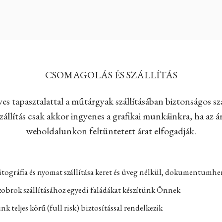
CSOMAGOLÁS ÉS SZÁLLÍTÁS
es tapasztalattal a műtárgyak szállításában biztonságos szá
állítás csak akkor ingyenes a grafikai munkáinkra, ha az ár
weboldalunkon feltüntetett árat elfogadják.
itográfia és nyomat szállítása keret és üveg nélkül, dokumentumh
zobrok szállításához egyedi faládákat készítünk Önnek
k teljes körű (full risk) biztosítással rendelkezik