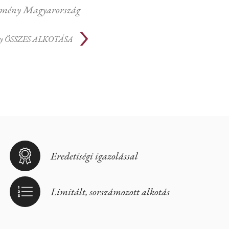
mény Magyarország
y
ÖSSZES ALKOTÁSA
Eredetiségi igazolással
Limitált, sorszámozott alkotás