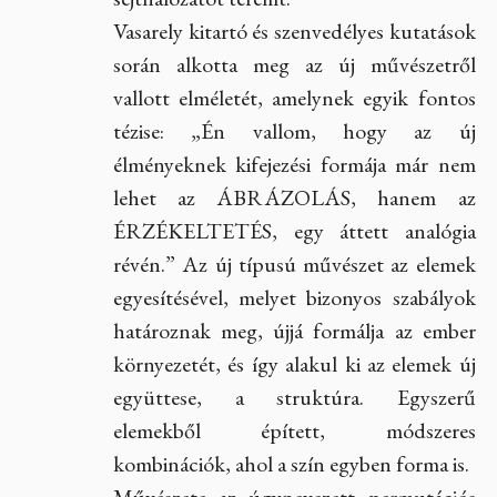
Vasarely kitartó és szenvedélyes kutatások
során alkotta meg az új művészetről
vallott elméletét, amelynek egyik fontos
tézise: „Én vallom, hogy az új
élményeknek kifejezési formája már nem
lehet az ÁBRÁZOLÁS, hanem az
ÉRZÉKELTETÉS, egy áttett analógia
révén.” Az új típusú művészet az elemek
egyesítésével, melyet bizonyos szabályok
határoznak meg, újjá formálja az ember
környezetét, és így alakul ki az elemek új
együttese, a struktúra. Egyszerű
elemekből épített, módszeres
kombinációk, ahol a szín egyben forma is.
Művészete az úgynevezett permutációs