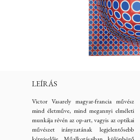
LEÍRÁS
Victor Vasarely magyar-francia művész
mind életműve, mind megannyi elméleti
munkája révén az op-art, vagyis az optikai
művészet irányzatának legjelentősebb
képviselője. Műalkotásaiban különböző