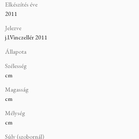
Elkészítés éve
2011
Jelezve
j.l.Vinczellér 2011
Állapota
Szélesség
cm
Magasság
cm
Mélység
cm
Súly (szobornál)