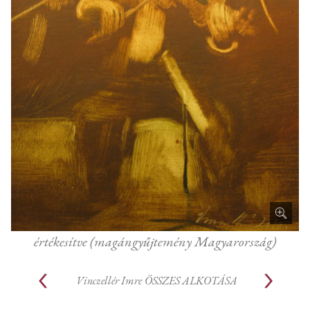
értékesítve (magángyűjtemény Magyarország)
Vinczellér Imre
ÖSSZES ALKOTÁSA