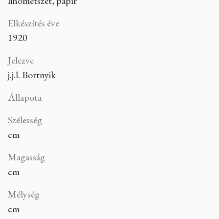
linometszet, papír
Elkészítés éve
1920
Jelezve
j.j.l. Bortnyik
Állapota
Szélesség
cm
Magasság
cm
Mélység
cm