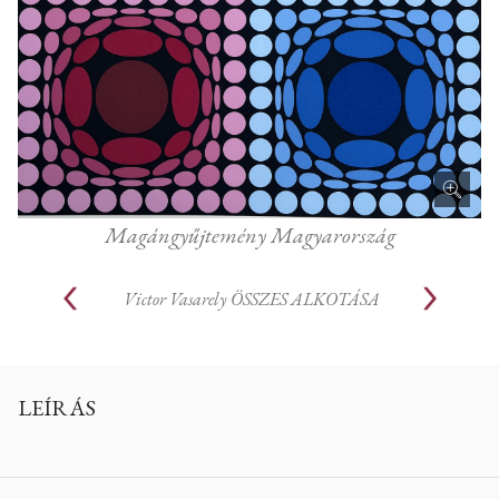
Magángyűjtemény Magyarország
Victor Vasarely
ÖSSZES ALKOTÁSA
LEÍRÁS