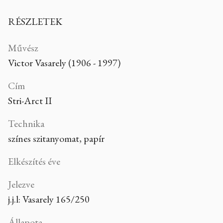
RÉSZLETEK
Művész
Victor Vasarely (1906 - 1997)
Cím
Stri-Arct II
Technika
színes szitanyomat, papír
Elkészítés éve
Jelezve
j.j.l: Vasarely 165/250
Állapota