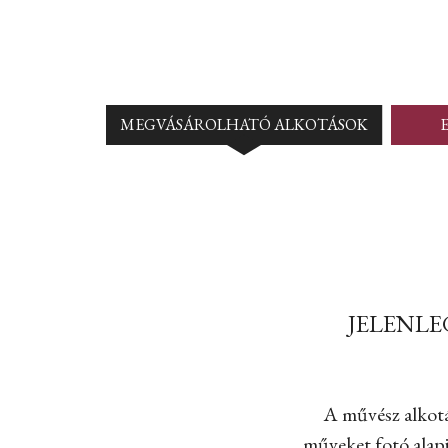
MEGVÁSÁROLHATÓ ALKOTÁSOK
JELENLE
A művész alkotá
műveket fotó alapj