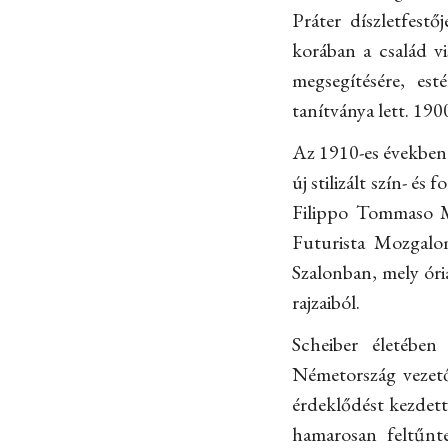
Práter díszletfestő
korában a család v
megsegítésére, est
tanítványa lett. 190
Az 1910-es években s
új stilizált szín- é
Filippo Tommaso Mar
Futurista Mozgalom
Szalonban, mely óri
rajzaiból.
Scheiber életében
Németország vezető
érdeklődést kezdett
hamarosan feltűnt