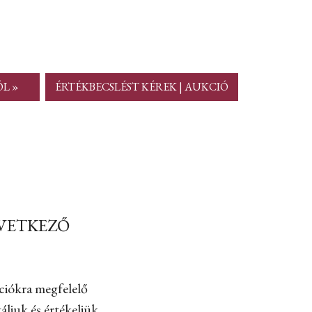
ÓL »
ÉRTÉKBECSLÉST KÉREK | AUKCIÓ
ÖVETKEZŐ
ciókra megfelelő
ljuk és értékeljük.