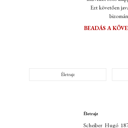
Ezt követően java
bizomány
BEADÁS A KÖV
Életrajz
Életrajz
Scheiber Hugó 1873