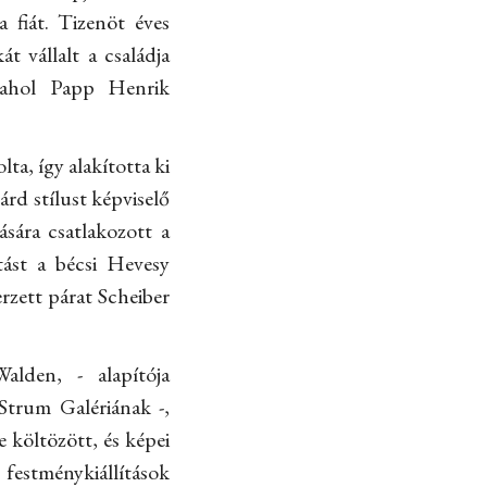
a fiát. Tizenöt éves
 vállalt a családja
t, ahol Papp Henrik
ta, így alakította ki
árd stílust képviselő
ására csatlakozott a
tást a bécsi Hevesy
rzett párat Scheiber
alden, - alapítója
Strum Galériának -,
 költözött, és képei
estménykiállítások