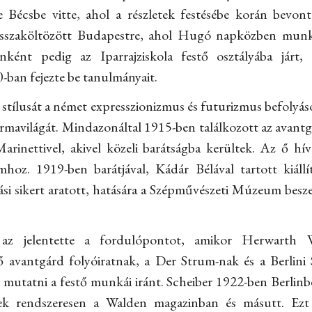
je Bécsbe vitte, ahol a részletek festésébe korán bevont
isszaköltözött Budapestre, ahol Hugó napközben munkát
énként pedig az Iparrajziskola festő osztályába jár
0-ban fejezte be tanulmányait.
tílusát a német expresszionizmus és futurizmus befolyásol
s formavilágát. Mindazonáltal 1915-ben találkozott az avantg
inettivel, akivel közeli barátságba kerültek. Az ő hív
hoz. 1919-ben barátjával, Kádár Bélával tartott kiállí
ási sikert aratott, hatására a Szépművészeti Múzeum besze
 az jelentette a fordulópontot, amikor Herwarth W
 avantgárd folyóiratnak, a Der Strum-nak és a Berlini 
 mutatni a festő munkái iránt. Scheiber 1922-ben Berlinbe
ek rendszeresen a Walden magazinban és másutt. Ezt f