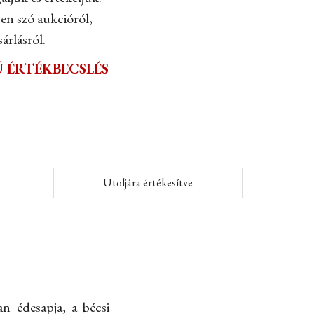
yen szó aukcióról,
árlásról.
 ÉRTÉKBECSLÉS
Utoljára értékesítve
n édesapja, a bécsi