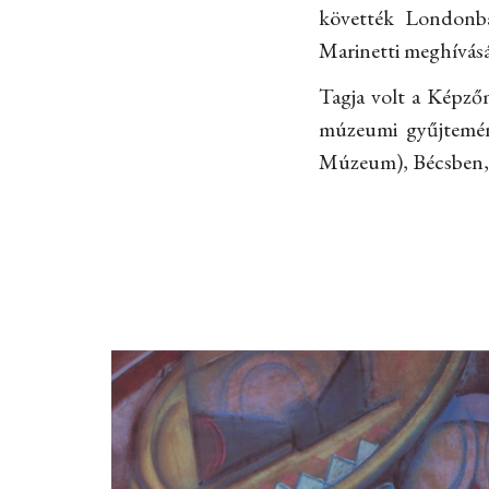
követték Londonb
Marinetti meghívásár
Tagja volt a Képző
múzeumi gyűjtemén
Múzeum), Bécsben, 