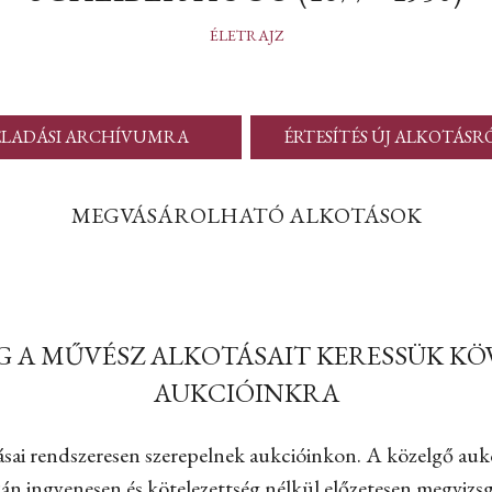
ÉLETRAJZ
ELADÁSI ARCHÍVUMRA
ÉRTESÍTÉS ÚJ ALKOTÁSR
MEGVÁSÁROLHATÓ ALKOTÁSOK
G A MŰVÉSZ ALKOTÁSAIT KERESSÜK K
AUKCIÓINKRA
sai rendszeresen szerepelnek aukcióinkon. A közelgő auk
án ingyenesen és kötelezettség nélkül előzetesen megvizsgá