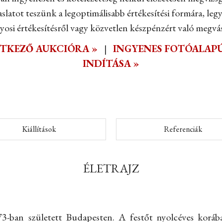
slatot teszünk a legoptimálisabb értékesítési formára, leg
osi értékesítésről vagy közvetlen készpénzért való megvás
ETKEZŐ AUKCIÓRA »
|
INGYENES FOTÓALAPÚ
INDÍTÁSA »
Kiállítások
Referenciák
ÉLETRAJZ
-ban született Budapesten. A festőt nyolcéves korába