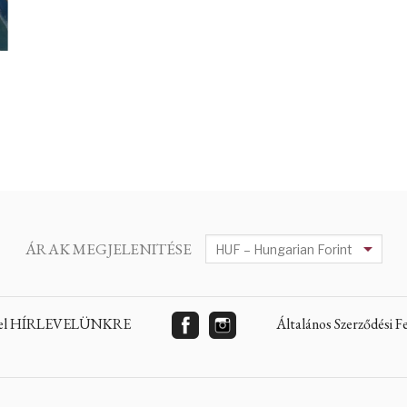
ÁRAK MEGJELENITÉSE
 fel HÍRLEVELÜNKRE
Általános Szerződési 