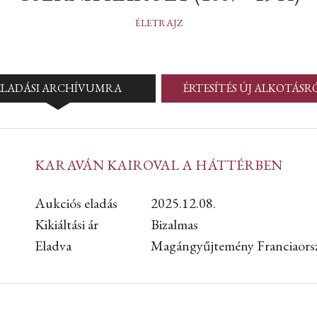
ÉLETRAJZ
ELADÁSI ARCHÍVUMRA
ÉRTESÍTÉS ÚJ ALKOTÁSR
KARAVÁN KAIROVAL A HÁTTÉRBEN
Aukciós eladás
2025.12.08.
Kikiáltási ár
Bizalmas
Eladva
Magángyűjtemény Franciaors