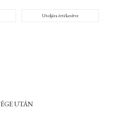
Utoljára értékesítve
VÉGE UTÁN