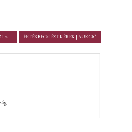
ÓL »
ÉRTÉKBECSLÉST KÉREK | AUKCIÓ
zág