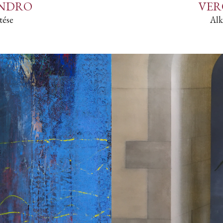
ANDRO
VER
tése
Alk