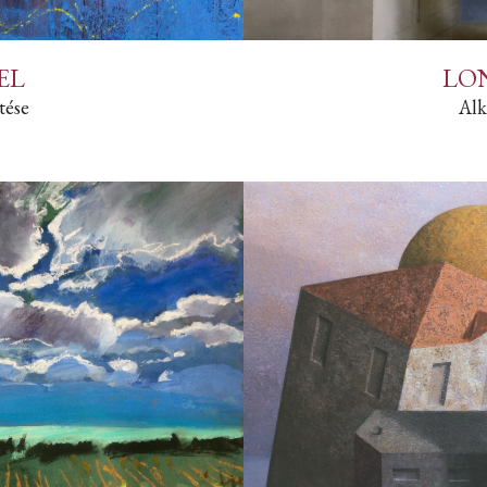
EL
LO
tése
Alk