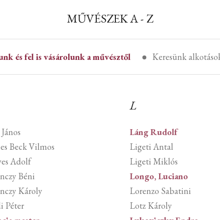
MŰVÉSZEK A - Z
nk és fel is vásárolunk a művésztől
Keresünk alkotások
L
 János
Láng Rudolf
es Beck Vilmos
Ligeti Antal
yes Adolf
Ligeti Miklós
enczy Béni
Longo, Luciano
enczy Károly
Lorenzo Sabatini
i Péter
Lotz Károly