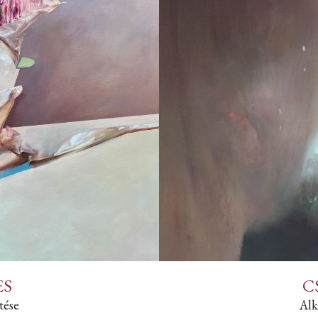
ES
C
tése
Alk