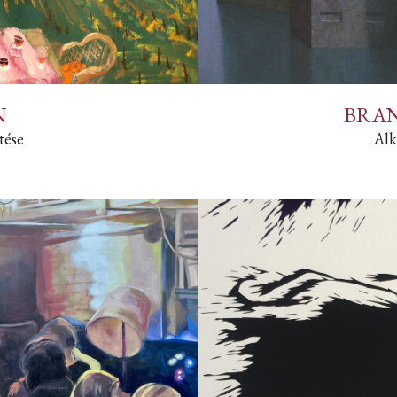
N
BRAN
tése
Alk