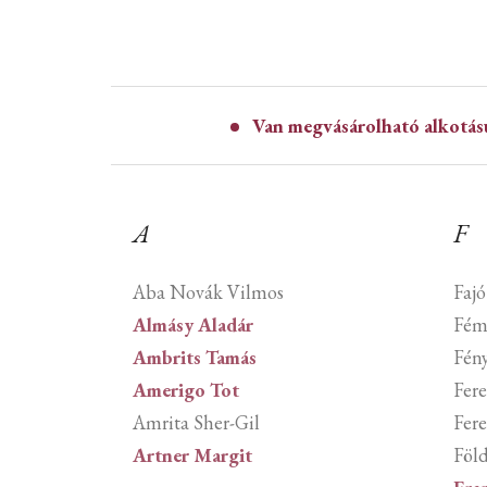
Van megvásárolható alkotásu
A
F
Aba Novák Vilmos
Fajó
Almásy Aladár
Fém
Ambrits Tamás
Fén
Amerigo Tot
Fer
Amrita Sher-Gil
Fer
Artner Margit
Föld