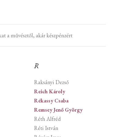
at a művésztől, akár készpénzért
R
Raksányi Dezső
Reich Károly
Rékassy Csaba
Remsey Jenő György
Réth Alfréd
Réti István