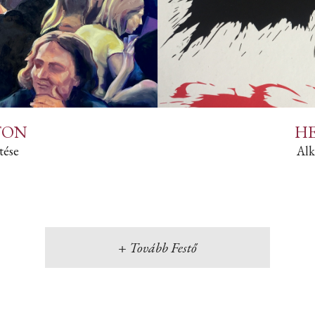
TON
H
tése
Alk
+ Tovább Festő