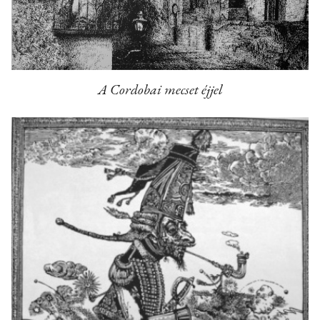
A Cordobai mecset éjjel