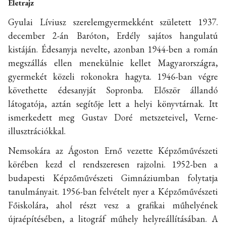
Életrajz
Gyulai Líviusz szerelemgyermekként született 1937.
december 2-án Baróton, Erdély sajátos hangulatú
kistáján. Édesanyja nevelte, azonban 1944-ben a román
megszállás ellen menekülnie kellet Magyarországra,
gyermekét közeli rokonokra hagyta. 1946-ban végre
követhette édesanyját Sopronba. Először állandó
látogatója, aztán segítője lett a helyi könyvtárnak. Itt
ismerkedett meg Gustav Doré metszeteivel, Verne-
illusztrációkkal.
Nemsokára az Ágoston Ernő vezette Képzőművészeti
körében kezd el rendszeresen rajzolni. 1952-ben a
budapesti Képzőművészeti Gimnáziumban folytatja
tanulmányait. 1956-ban felvételt nyer a Képzőművészeti
Főiskolára, ahol részt vesz a grafikai műhelyének
újraépítésében, a litográf műhely helyreállításában. A