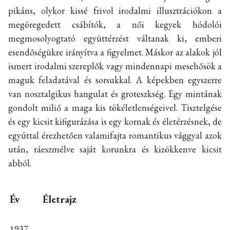
pikáns, olykor kissé frivol irodalmi illusztrációkon a
megöregedett csábítók, a női kegyek hódolói
megmosolyogtató együttérzést váltanak ki, emberi
esendőségükre irányítva a figyelmet. Máskor az alakok jól
ismert irodalmi szereplők vagy mindennapi mesehősök a
maguk feladatával és sorsukkal. A képekben egyszerre
van nosztalgikus hangulat és groteszkség. Egy mintának
gondolt miliő a maga kis tökéletlenségeivel. Tisztelgése
és egy kicsit kifigurázása is egy kornak és életérzésnek, de
egyúttal érezhetően valamifajta romantikus vággyal azok
után, ráeszmélve saját korunkra és kizökkenve kicsit
abból.
Év
Életrajz
1937-