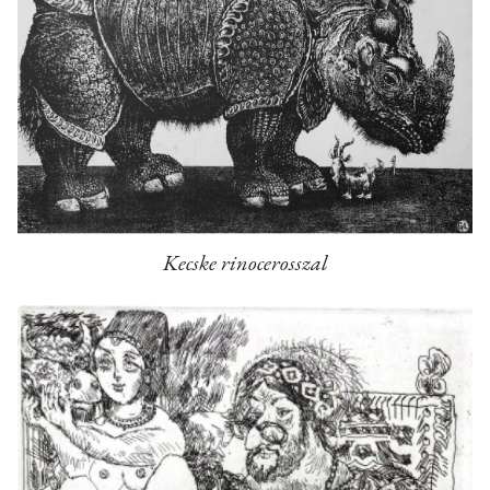
Kecske rinocerosszal