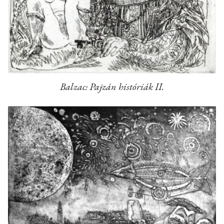
Balzac: Pajzán históriák II.