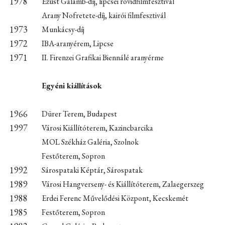
1978
Ezüst Galamb-díj, lipcsei rövidfilmfesztivál
Arany Nofretete-díj, kairói filmfesztivál
1973
Munkácsy-díj
1972
IBA-aranyérem, Lipcse
1971
II. Firenzei Grafikai Biennálé aranyérme
Egyéni kiállítások
1966
Dürer Terem, Budapest
1997
Városi Kiállítóterem, Kazincbarcika
MOL Székház Galéria, Szolnok
Festőterem, Sopron
1992
Sárospataki Képtár, Sárospatak
1989
Városi Hangverseny- és Kiállítóterem, Zalaegerszeg
1988
Erdei Ferenc Művelődési Központ, Kecskemét
1985
Festőterem, Sopron