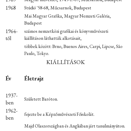
1968
Stúdió '58-68, Műcsarnok, Budapest
Mai Magyar Grafika, Magyar Nemzeti Galéria,
Budapest
1964-
számos nemzetközi grafikai és könyvművészeti
től
kiállításon láthatták alkotásait,
többek között: Brno, Buenos Aires, Carpi, Lipcse, São
Paulo, Tokyo.
KIÁLLÍTÁSOK
Év
Életrajz
1937-
Született Baróton.
ben
1962-
fejezte be a Képzőművészeti Főiskolát.
ben
Majd Olaszországban és Angliában járt tanulmányúton.