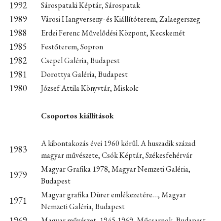
1992
Sárospataki Képtár, Sárospatak
1989
Városi Hangverseny- és Kiállítóterem, Zalaegerszeg
1988
Erdei Ferenc Művelődési Központ, Kecskemét
1985
Festőterem, Sopron
1982
Csepel Galéria, Budapest
1981
Dorottya Galéria, Budapest
1980
József Attila Könyvtár, Miskolc
Csoportos kiállítások
A kibontakozás évei 1960 körül. A huszadik század
1983
magyar művészete, Csók Képtár, Székesfehérvár
Magyar Grafika 1978, Magyar Nemzeti Galéria,
1979
Budapest
Magyar grafika Dürer emlékezetére…, Magyar
1971
Nemzeti Galéria, Budapest
1969
Magyar művészet, 1945-1969, Műcsarnok, Budapest