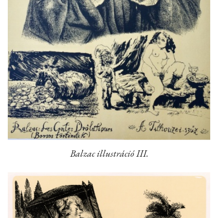
Balzac illustráció III.