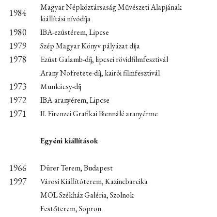
Magyar Népköztársaság Művészeti Alapjának
1984
kiállítási nívódíja
1980
IBA-ezüstérem, Lipcse
1979
Szép Magyar Könyv pályázat díja
1978
Ezüst Galamb-díj, lipcsei rövidfilmfesztivál
Arany Nofretete-díj, kairói filmfesztivál
1973
Munkácsy-díj
1972
IBA-aranyérem, Lipcse
1971
II. Firenzei Grafikai Biennálé aranyérme
Egyéni kiállítások
1966
Dürer Terem, Budapest
1997
Városi Kiállítóterem, Kazincbarcika
MOL Székház Galéria, Szolnok
Festőterem, Sopron