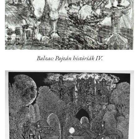
Balzac: Pajzán históriák IV.