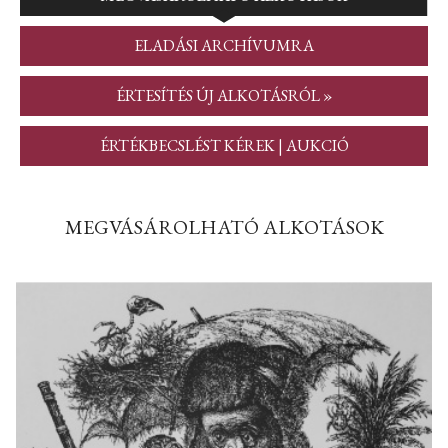
ELADÁSI ARCHÍVUMRA
ÉRTESÍTÉS ÚJ ALKOTÁSRÓL »
ÉRTÉKBECSLÉST KÉREK | AUKCIÓ
MEGVÁSÁROLHATÓ ALKOTÁSOK